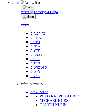
בגדים
בגדים
בגדים
כל הבגדים
טי שירט
ג'ינסים
שמלות
חולצות
מכנסיים
בגדי ים
סריגים
סווטשרטים
ז'קטים
מעילים
מותגים מובילים
כל המעצבים
POLO RALPH LAUREN
MICHAEL KORS
CALVIN KLEIN