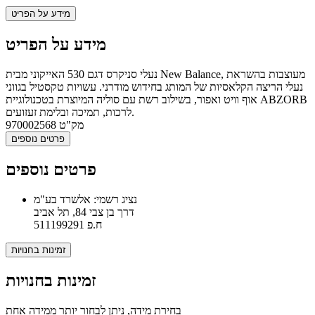
מידע על הפריט
מידע על הפריט
נעלי סניקרס דגם 530 האייקוני מבית New Balance, מעוצבות בהשראת
נעלי הריצה הקלאסיות של המותג בחידוש מודרני. עשויות טקסטיל בגווני
אוף וויט ואפור, בשילוב רשת עם סוליה המיוצרת בטכנולוגיית ABZORB
לרכות, תמיכה ובלימת זעזועים.
מק"ט
970002568
פרטים נוספים
פרטים נוספים
נציג רשמי: אלשרד בע"מ
דרך בן צבי 84, תל אביב
ח.פ 511199291
זמינות בחנויות
זמינות בחנויות
בחירת מידה, ניתן לבחור יותר ממידה אחת