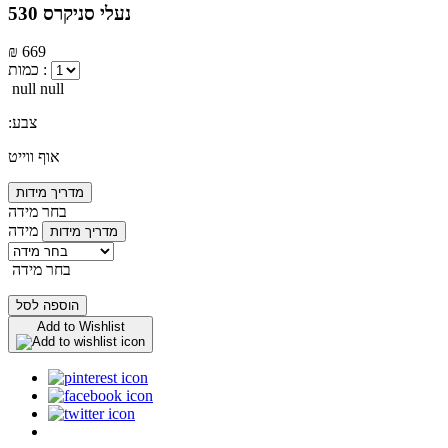
נעלי סניקרס 530
₪ 669
כמות :
null null
:צבע
אוף ווייט
מדריך מידות
בחר מידה
מידה
מדריך מידות
בחר מידה
הוספה לסל
Add to Wishlist