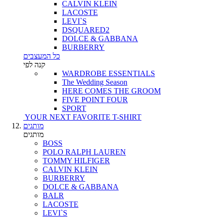
CALVIN KLEIN
LACOSTE
LEVI`S
DSQUARED2
DOLCE & GABBANA
BURBERRY
כל המעצבים
קנה לפי
WARDROBE ESSENTIALS
The Wedding Season
HERE COMES THE GROOM
FIVE POINT FOUR
SPORT
YOUR NEXT FAVORITE T-SHIRT
מותגים
מותגים
BOSS
POLO RALPH LAUREN
TOMMY HILFIGER
CALVIN KLEIN
BURBERRY
DOLCE & GABBANA
BALR
LACOSTE
LEVI`S