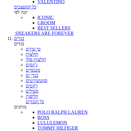
VALENTINO
כל המעצבים
קנה לפי
ICONIC
GROOM
BEST SELLERS
SNEAKERS ARE FOREVER
בגדים
בגדים
טי שירט
חולצות
חולצות פולו
ג'ינסים
מכנסיים
בגדי ים
סווטשירטים
ז'קטים
מעילים
חליפות
כל הבגדים
מותגים
POLO RALPH LAUREN
BOSS
LULULEMON
TOMMY HILFIGER