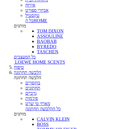
אירוח
אביזרי ספורט
טקסטיל
כל הHOME
מותגים
TOM DIXON
ASSOULINE
BAOBAB
BYREDO
TASCHEN
כל המעצבים
LOEWE HOME SCENTS
טיפוח
הלבשה תחתונה
הלבשה תחתונה
בוקסרים
תחתונים
גרביים
פיג'מות
מארזי טי שרט
כל ההלבשה תחתונה
מותגים
CALVIN KLEIN
BOSS