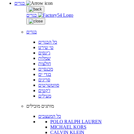
בגדים
בגדים
בגדים
כל הבגדים
טי שירט
ג'ינסים
שמלות
חולצות
מכנסיים
בגדי ים
סריגים
סווטשרטים
ז'קטים
מעילים
מותגים מובילים
כל המעצבים
POLO RALPH LAUREN
MICHAEL KORS
CALVIN KLEIN