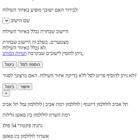
לבירור האם ישובך מופיע באיזור השילוח:
שם הישוב
היישוב שבחרת נכלל באיזור השילוח
מצטערים, בשלב זה היישוב שבחרת
לא נכלל באיזור השילוח.
חנויות המותג.
ניתן להזמין לישובים שבקרבת
הוספה לסל
ביטול
לא ניתן להוסיף פריט לסל ללא בדיקת איזור השילוח. האם ברצונך לסגור?
אישור
ביטול
×
תל אביב
לולולמון דיזנגוף | לולולמון רמת אביב | לולולמון נמל תל אביב
רמת השרון
לולולמון ביג פאשן גלילות
נתניה
פקטורי 54 פולג
אשדוד
לולולמון ביג פאשן