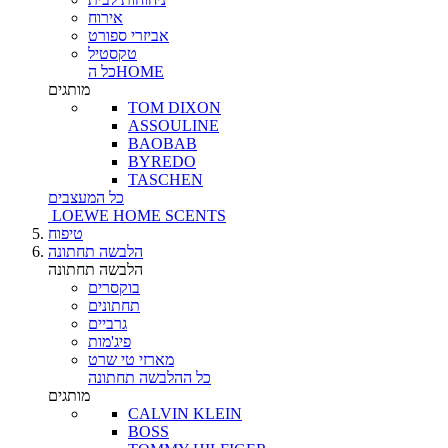
אירוח
אביזרי ספורט
טקסטיל
כל הHOME
מותגים
TOM DIXON
ASSOULINE
BAOBAB
BYREDO
TASCHEN
כל המעצבים
LOEWE HOME SCENTS
טיפוח
הלבשה תחתונה
הלבשה תחתונה
בוקסרים
תחתונים
גרביים
פיג'מות
מארזי טי שרט
כל ההלבשה תחתונה
מותגים
CALVIN KLEIN
BOSS