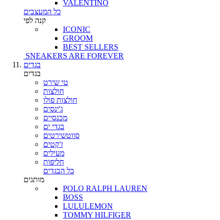
VALENTINO
כל המעצבים
קנה לפי
ICONIC
GROOM
BEST SELLERS
SNEAKERS ARE FOREVER
בגדים
בגדים
טי שירט
חולצות
חולצות פולו
ג'ינסים
מכנסיים
בגדי ים
סווטשירטים
ז'קטים
מעילים
חליפות
כל הבגדים
מותגים
POLO RALPH LAUREN
BOSS
LULULEMON
TOMMY HILFIGER