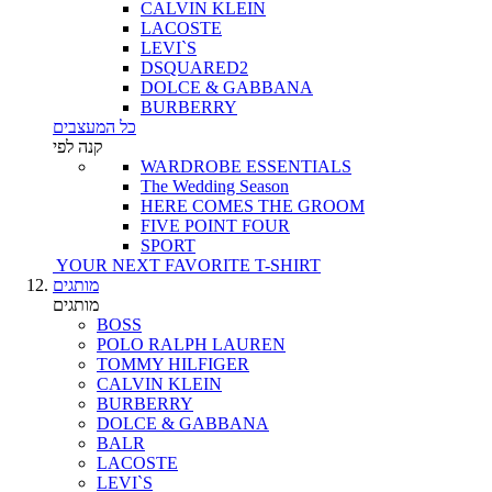
CALVIN KLEIN
LACOSTE
LEVI`S
DSQUARED2
DOLCE & GABBANA
BURBERRY
כל המעצבים
קנה לפי
WARDROBE ESSENTIALS
The Wedding Season
HERE COMES THE GROOM
FIVE POINT FOUR
SPORT
YOUR NEXT FAVORITE T-SHIRT
מותגים
מותגים
BOSS
POLO RALPH LAUREN
TOMMY HILFIGER
CALVIN KLEIN
BURBERRY
DOLCE & GABBANA
BALR
LACOSTE
LEVI`S