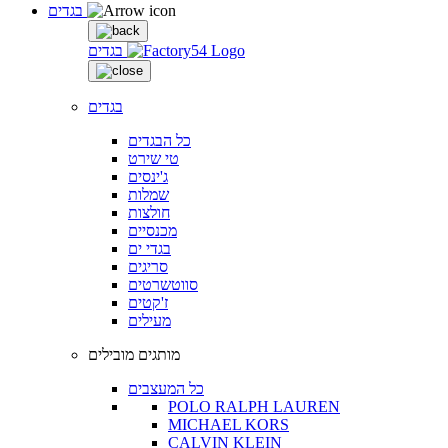
בגדים
בגדים
בגדים
כל הבגדים
טי שירט
ג'ינסים
שמלות
חולצות
מכנסיים
בגדי ים
סריגים
סווטשרטים
ז'קטים
מעילים
מותגים מובילים
כל המעצבים
POLO RALPH LAUREN
MICHAEL KORS
CALVIN KLEIN