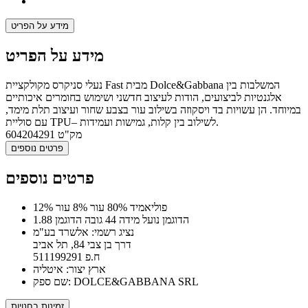
מידע על הפריט
מידע על הפריט
נעלי סניקרס מקולקציית Fast מבית Dolce&Gabbana המשלבות בין
אלגנטיות לביצועים, הודות לעיצוב חדשני ושימוש בחומרים איכותיים
במיוחד. הן עשויות בד ויסקוזה בשילוב עור בצבע שחור ועיצוב תלת מימד,
עם סוליית TPU– לשילוב בין קלות, גמישות ועמידות.
מק"ט
604204291
פרטים נוספים
פרטים נוספים
12% פוליאמיד 80% עור 8% עור
הדוגמן נועל מידה 44 גובה הדוגמן 1.88
נציג רשמי: אלשרד בע"מ
דרך בן צבי 84, תל אביב
ח.פ 511199291
ארץ יצור: איטליה
שם ספק: DOLCE&GABBANA SRL
זמינות בחנויות