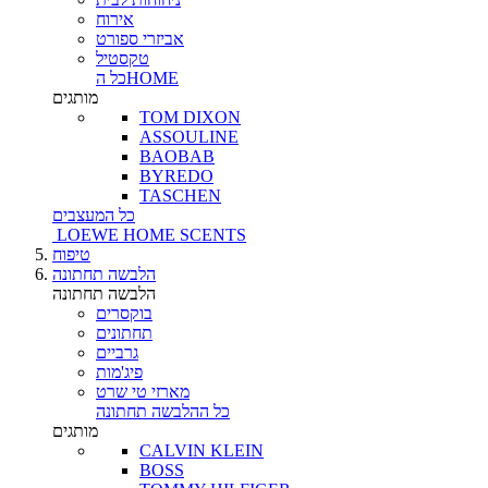
אירוח
אביזרי ספורט
טקסטיל
כל הHOME
מותגים
TOM DIXON
ASSOULINE
BAOBAB
BYREDO
TASCHEN
כל המעצבים
LOEWE HOME SCENTS
טיפוח
הלבשה תחתונה
הלבשה תחתונה
בוקסרים
תחתונים
גרביים
פיג'מות
מארזי טי שרט
כל ההלבשה תחתונה
מותגים
CALVIN KLEIN
BOSS