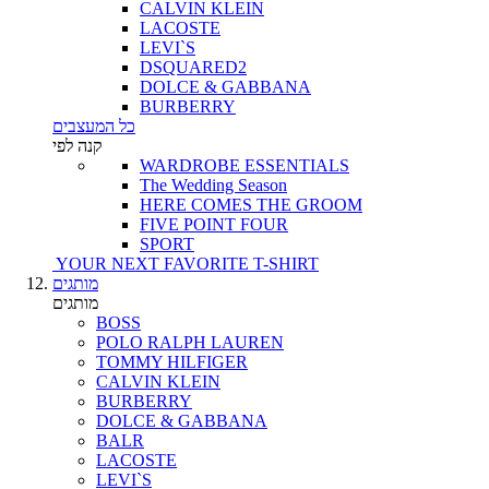
CALVIN KLEIN
LACOSTE
LEVI`S
DSQUARED2
DOLCE & GABBANA
BURBERRY
כל המעצבים
קנה לפי
WARDROBE ESSENTIALS
The Wedding Season
HERE COMES THE GROOM
FIVE POINT FOUR
SPORT
YOUR NEXT FAVORITE T-SHIRT
מותגים
מותגים
BOSS
POLO RALPH LAUREN
TOMMY HILFIGER
CALVIN KLEIN
BURBERRY
DOLCE & GABBANA
BALR
LACOSTE
LEVI`S