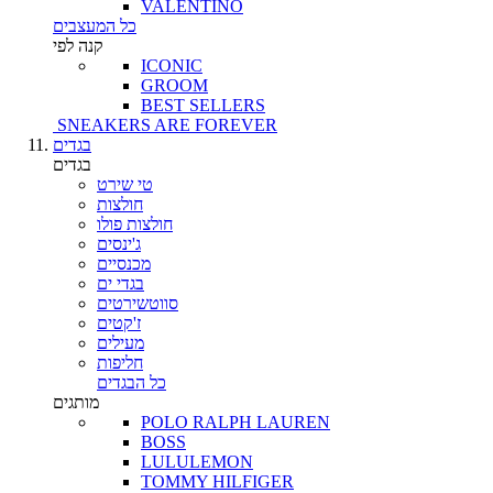
VALENTINO
כל המעצבים
קנה לפי
ICONIC
GROOM
BEST SELLERS
SNEAKERS ARE FOREVER
בגדים
בגדים
טי שירט
חולצות
חולצות פולו
ג'ינסים
מכנסיים
בגדי ים
סווטשירטים
ז'קטים
מעילים
חליפות
כל הבגדים
מותגים
POLO RALPH LAUREN
BOSS
LULULEMON
TOMMY HILFIGER