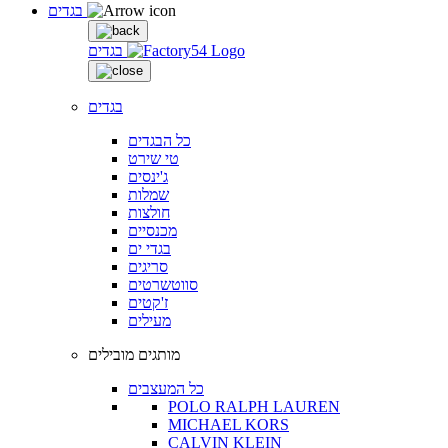
בגדים
בגדים
בגדים
כל הבגדים
טי שירט
ג'ינסים
שמלות
חולצות
מכנסיים
בגדי ים
סריגים
סווטשרטים
ז'קטים
מעילים
מותגים מובילים
כל המעצבים
POLO RALPH LAUREN
MICHAEL KORS
CALVIN KLEIN