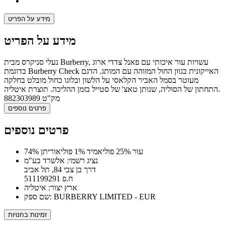
מידע על הפריט
מידע על הפריט
נעלי סניקרס מבית Burberry, עשויות עור איכותי עם פאנל צדדי ארוג
בדוגמת Burberry Check האייקונית בגוון החול המזוהה עם המותג. הדגם
מעוטר בסמל האביר הקלאסי על הלשון ובלוגו כחול מובלט בחלקה
התחתון של הסוליה, שנותן טאצ' של סטייל בזמן ההליכה. תוצרת איטליה.
מק"ט
882303989
פרטים נוספים
פרטים נוספים
74% עור 25% פוליאמיד 1% פוליאוריתן
נציג רשמי: אלשרד בע"מ
דרך בן צבי 84, תל אביב
ח.פ 511199291
ארץ יצור: איטליה
שם ספק: BURBERRY LIMITED - EUR
זמינות בחנויות