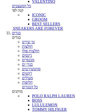
VALENTINO
כל המעצבים
קנה לפי
ICONIC
GROOM
BEST SELLERS
SNEAKERS ARE FOREVER
בגדים
בגדים
טי שירט
חולצות
חולצות פולו
ג'ינסים
מכנסיים
בגדי ים
סווטשירטים
ז'קטים
מעילים
חליפות
כל הבגדים
מותגים
POLO RALPH LAUREN
BOSS
LULULEMON
TOMMY HILFIGER