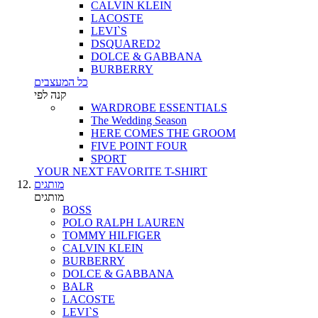
CALVIN KLEIN
LACOSTE
LEVI`S
DSQUARED2
DOLCE & GABBANA
BURBERRY
כל המעצבים
קנה לפי
WARDROBE ESSENTIALS
The Wedding Season
HERE COMES THE GROOM
FIVE POINT FOUR
SPORT
YOUR NEXT FAVORITE T-SHIRT
מותגים
מותגים
BOSS
POLO RALPH LAUREN
TOMMY HILFIGER
CALVIN KLEIN
BURBERRY
DOLCE & GABBANA
BALR
LACOSTE
LEVI`S