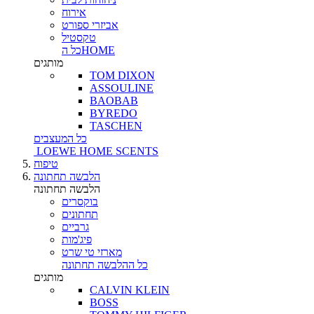
אירוח
אביזרי ספורט
טקסטיל
כל הHOME
מותגים
TOM DIXON
ASSOULINE
BAOBAB
BYREDO
TASCHEN
כל המעצבים
LOEWE HOME SCENTS
טיפוח
הלבשה תחתונה
הלבשה תחתונה
בוקסרים
תחתונים
גרביים
פיג'מות
מארזי טי שרט
כל ההלבשה תחתונה
מותגים
CALVIN KLEIN
BOSS