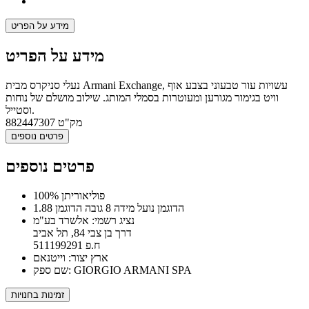
מידע על הפריט
מידע על הפריט
נעלי סניקרס מבית Armani Exchange, עשויות עור טבעוני בצבע אוף
וויט בגימור מגורען ומעוטרות בסמלי המותג. שילוב מושלם של נוחות
וסטייל.
מק"ט
882447307
פרטים נוספים
פרטים נוספים
100% פוליאוריתן
הדוגמן נועל מידה 8 גובה הדוגמן 1.88
נציג רשמי: אלשרד בע"מ
דרך בן צבי 84, תל אביב
ח.פ 511199291
ארץ יצור: וייטנאם
שם ספק: GIORGIO ARMANI SPA
זמינות בחנויות