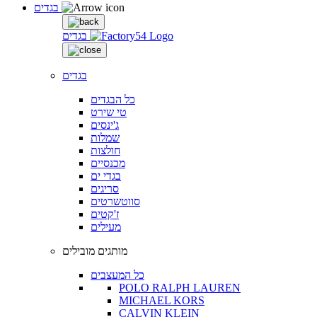
בגדים
בגדים
בגדים
כל הבגדים
טי שירט
ג'ינסים
שמלות
חולצות
מכנסיים
בגדי ים
סריגים
סווטשרטים
ז'קטים
מעילים
מותגים מובילים
כל המעצבים
POLO RALPH LAUREN
MICHAEL KORS
CALVIN KLEIN