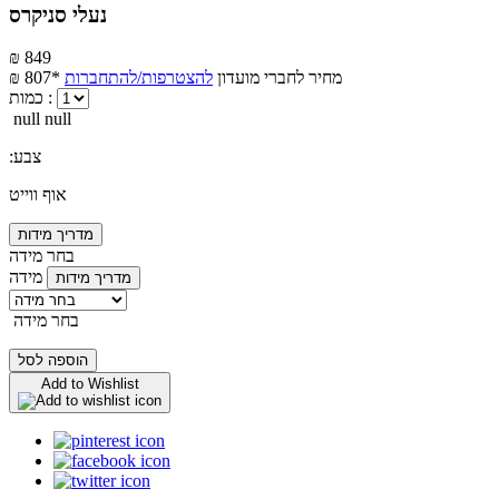
נעלי סניקרס
₪ 849
מחיר לחברי מועדון
להצטרפות/להתחברות
₪ 807*
כמות :
null null
:צבע
אוף ווייט
מדריך מידות
בחר מידה
מידה
מדריך מידות
בחר מידה
הוספה לסל
Add to Wishlist