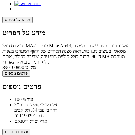
מידע על הפריט
מידע על הפריט
סניקרס נעלי MA-1 מבית Mike Amiri, עשויות עור בצבע שחור בגימור
מטאלי, בעיצוב נועז בהשראת סצנת הסקייט של החוף המערבי בשנות
ה־90. הדגם כולל סוליית גומי עבה, שריכה כפולה, אבזם MA ממתכת
ולוגו המותג בחלק האחורי.
מק"ט
890100890
פרטים נוספים
פרטים נוספים
100% עור
נציג רשמי: אלשרד בע"מ
דרך בן צבי 84, תל אביב
ח.פ 511199291
ארץ יצור: וייטנאם
זמינות בחנויות