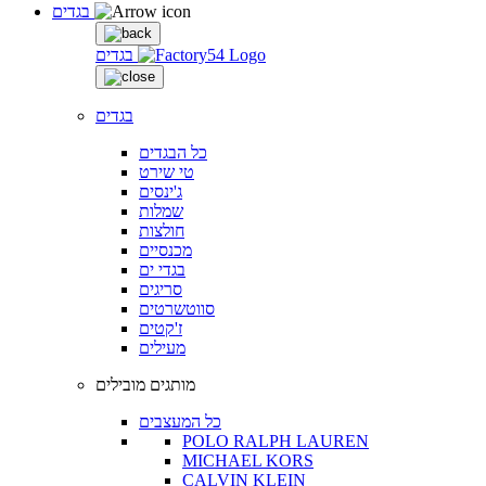
בגדים
בגדים
בגדים
כל הבגדים
טי שירט
ג'ינסים
שמלות
חולצות
מכנסיים
בגדי ים
סריגים
סווטשרטים
ז'קטים
מעילים
מותגים מובילים
כל המעצבים
POLO RALPH LAUREN
MICHAEL KORS
CALVIN KLEIN