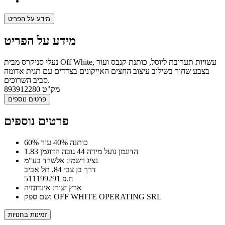
מידע על הפריט
מידע על הפריט
נעלי סניקרס מבית Off White, עשויות תערובת ליוסל, כותנת קנבס ועור
בצבע שחור בשילוב עיצוב החצים האייקונים בצדדים עם תגית אדומה
סביב השרוכים.
מק"ט
893912280
פרטים נוספים
פרטים נוספים
60% כותנה 40% עור
הדוגמן נועל מידה 44 גובה הדוגמן 1.83
נציג רשמי: אלשרד בע"מ
דרך בן צבי 84, תל אביב
ח.פ 511199291
ארץ יצור: אינדונזיה
שם ספק: OFF WHITE OPERATING SRL
זמינות בחנויות