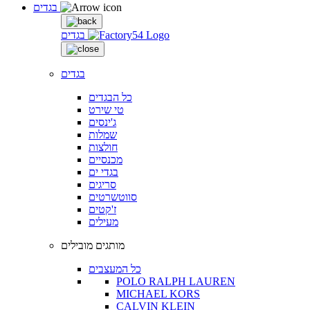
בגדים
בגדים
בגדים
כל הבגדים
טי שירט
ג'ינסים
שמלות
חולצות
מכנסיים
בגדי ים
סריגים
סווטשרטים
ז'קטים
מעילים
מותגים מובילים
כל המעצבים
POLO RALPH LAUREN
MICHAEL KORS
CALVIN KLEIN