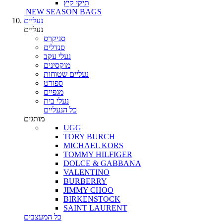
תיקי קיץ
NEW SEASON BAGS
נעליים
נעליים
סניקרס
סנדלים
נעלי עקב
מוקסינים
נעליים שטוחות
ספורט
מגפיים
נעלי בית
כל הנעליים
מותגים
UGG
TORY BURCH
MICHAEL KORS
TOMMY HILFIGER
DOLCE & GABBANA
VALENTINO
BURBERRY
JIMMY CHOO
BIRKENSTOCK
SAINT LAURENT
כל המעצבים