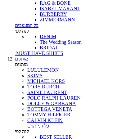
RAG & BONE
ISABEL MARANT
BURBERRY
ZIMMERMANN
כל המעצבים
קנה לפי
DENIM
The Wedding Season
BRIDAL
MUST HAVE SHIRTS
מותגים
מותגים
LULULEMON
SKIMS
MICHAEL KORS
TORY BURCH
SAINT LAURENT
POLO RALPH LAUREN
DOLCE & GABBANA
BOTTEGA VENETA
TOMMY HILFIGER
CALVIN KLEIN
כל המותגים
קנה לפי
BEST SELLER