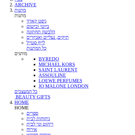
ARCHIVE
מתנות
מתנות
גיפט קארד
ביוטי ובישום
הלבשה תחתונה
תיקים, נעליים ואביזרים
לייף סטייל
כל המתנות
מותגים
BYREDO
MICHAEL KORS
SAINT LAURENT
ASSOULINE
LOEWE PERFUMES
JO MALONE LONDON
כל המעצבים
BEAUTY GIFTS
HOME
HOME
ספרים
ניחוחות לבית
ריהוט ונוי לבית
אירוח
אביזרי ספורט