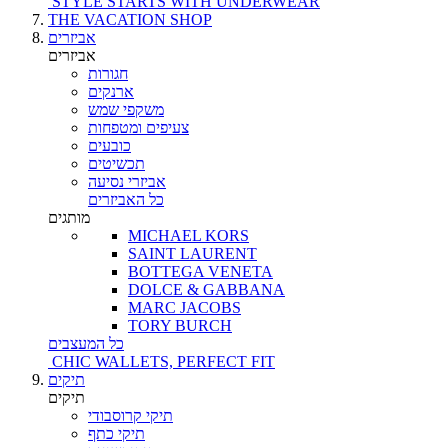
STYLE STARTS WITH UNDERWEAR
THE VACATION SHOP
אביזרים
אביזרים
חגורות
ארנקים
משקפי שמש
צעיפים ומטפחות
כובעים
תכשיטים
אביזרי נסיעה
כל האביזרים
מותגים
MICHAEL KORS
SAINT LAURENT
BOTTEGA VENETA
DOLCE & GABBANA
MARC JACOBS
TORY BURCH
כל המעצבים
CHIC WALLETS, PERFECT FIT
תיקים
תיקים
תיקי קרוסבודי
תיקי כתף