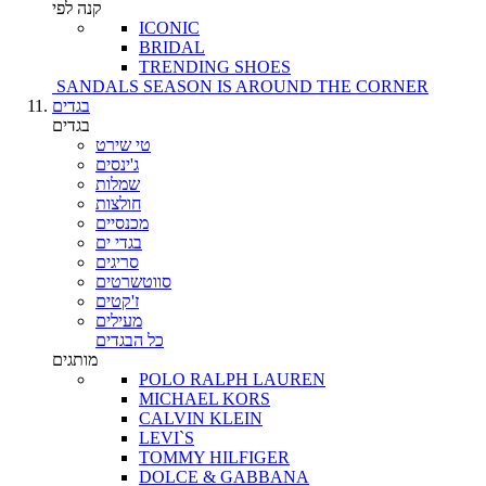
קנה לפי
ICONIC
BRIDAL
TRENDING SHOES
SANDALS SEASON IS AROUND THE CORNER
בגדים
בגדים
טי שירט
ג'ינסים
שמלות
חולצות
מכנסיים
בגדי ים
סריגים
סווטשרטים
ז'קטים
מעילים
כל הבגדים
מותגים
POLO RALPH LAUREN
MICHAEL KORS
CALVIN KLEIN
LEVI`S
TOMMY HILFIGER
DOLCE & GABBANA