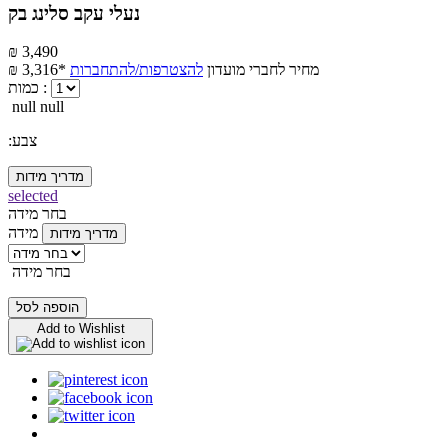
נעלי עקב סלינג בק
₪ 3,490
מחיר לחברי מועדון
להצטרפות/להתחברות
₪ 3,316*
כמות :
null null
:צבע
מדריך מידות
selected
בחר מידה
מידה
מדריך מידות
בחר מידה
הוספה לסל
Add to Wishlist