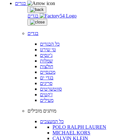
בגדים
בגדים
בגדים
כל הבגדים
טי שירט
ג'ינסים
שמלות
חולצות
מכנסיים
בגדי ים
סריגים
סווטשרטים
ז'קטים
מעילים
מותגים מובילים
כל המעצבים
POLO RALPH LAUREN
MICHAEL KORS
CALVIN KLEIN