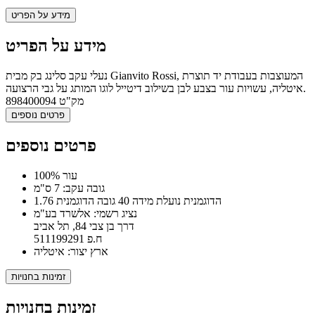
מידע על הפריט
מידע על הפריט
נעלי עקב סלינג בק מבית Gianvito Rossi, המעוצבות בעבודת יד תוצרת
איטליה, עשויות עור בצבע לבן בשילוב דיטייל לוגו המותג על גבי הרצועה.
מק"ט
898400094
פרטים נוספים
פרטים נוספים
100% עור
גובה עקב: 7 ס"מ
הדוגמנית נועלת מידה 40 גובה הדוגמנית 1.76
נציג רשמי: אלשרד בע"מ
דרך בן צבי 84, תל אביב
ח.פ 511199291
ארץ יצור: איטליה
זמינות בחנויות
זמינות בחנויות