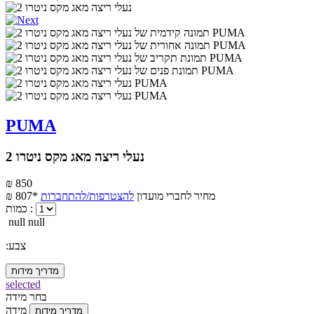
PUMA
נעלי ריצה מאג מקס ניטרו 2
₪ 850
מחיר לחברי מועדון
להצטרפות/להתחברות
₪ 807*
כמות :
null null
:צבע
מדריך מידות
selected
בחר מידה
מידה
מדריך מידות