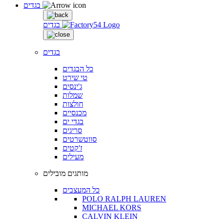
בגדים
בגדים
בגדים
כל הבגדים
טי שירט
ג'ינסים
שמלות
חולצות
מכנסיים
בגדי ים
סריגים
סווטשרטים
ז'קטים
מעילים
מותגים מובילים
כל המעצבים
POLO RALPH LAUREN
MICHAEL KORS
CALVIN KLEIN