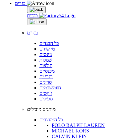
בגדים
בגדים
בגדים
כל הבגדים
טי שירט
ג'ינסים
שמלות
חולצות
מכנסיים
בגדי ים
סריגים
סווטשרטים
ז'קטים
מעילים
מותגים מובילים
כל המעצבים
POLO RALPH LAUREN
MICHAEL KORS
CALVIN KLEIN