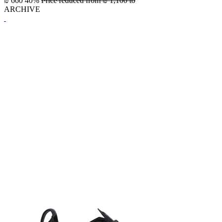
₪ 660
40%
Price reduced from
₪ 1,100
to
ARCHIVE