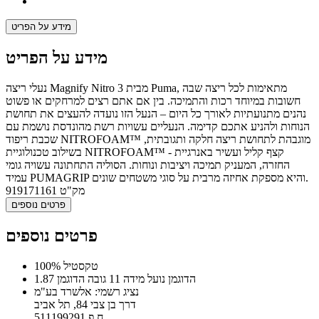
מידע על הפריט
מידע על הפריט
נעלי ריצה Magnify Nitro 3 מבית Puma, מתאימות לכל ריצה שבה
חשובות במיוחד רכות והתמיכה. בין אם אתם רצים למרחקים או פשוט
נהנים מתנועתיות לאורך כל היום – הנעל הזו נועדה להעצים את תחושת
הנוחות ולהניע אתכם קדימה. הנעליים עשויות רשת מהונדסת נושמת עם
שכבת ריפוד NITROFOAM™ מוגבהת לתחושת ריצה חלקה ותגובתית,
בשילוב טכנולוגיית NITROFOAM™ - קצף קליל ועשיר באנרגיית
החזרה, המעניק תמיכה ויציבות ונוחות. הסוליה התחתונה עשויה גומי
עמיד PUMAGRIP והיא מספקת אחיזה מרבית על סוגי משטחים שונים.
מק"ט
919171161
פרטים נוספים
פרטים נוספים
100% טקסטיל
הדוגמן נועל מידה 11 גובה הדוגמן 1.87
נציג רשמי: אלשרד בע"מ
דרך בן צבי 84, תל אביב
ח.פ 511199291