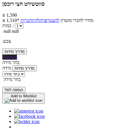
סווטשירט חצי רוכסן
₪ 1,590
מחיר לחברי מועדון
להצטרפות/להתחברות
₪ 1,510*
כמות :
null null
:צבע
מדריך מידות
selected
בחר מידה
מידה
מדריך מידות
בחר מידה
הוספה לסל
Add to Wishlist