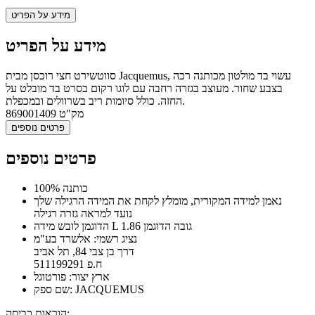
מידע על הפריט
מידע על הפריט
סווטשירט חצי רוכסן מבית Jacquemus, עשוי בד מולטון מכותנה רכה
בצבע שחור. מעוצב בגזרה רחבה עם לוגו רקום בסרט בד מובלט על
החזה. כולל סיומות ריב בשרוולים ובמכפלת.
מק"ט
869001409
פרטים נוספים
פרטים נוספים
100% כותנה
נאמן למידה המקורית, מומלץ לקחת את המידה הרגילה שלך
נועד למראה גזרה רגילה
הדוגמן לובש מידה L גובה הדוגמן 1.86
נציג רשמי: אלשרד בע"מ
דרך בן צבי 84, תל אביב
ח.פ 511199291
ארץ יצור: פורטוגל
שם ספק: JACQUEMUS
הוראות כביסה: