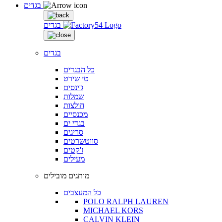
בגדים
בגדים
בגדים
כל הבגדים
טי שירט
ג'ינסים
שמלות
חולצות
מכנסיים
בגדי ים
סריגים
סווטשרטים
ז'קטים
מעילים
מותגים מובילים
כל המעצבים
POLO RALPH LAUREN
MICHAEL KORS
CALVIN KLEIN