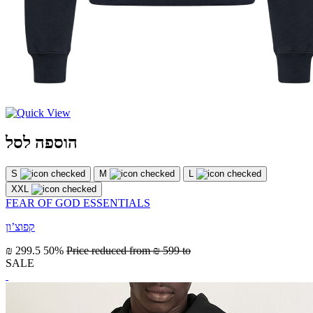
הוספה לסל
S
M
L
XXL
FEAR OF GOD ESSENTIALS
קפוצ’ון
₪ 299.5
50%
Price reduced from
₪ 599
to
SALE