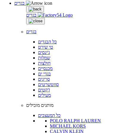
בגדים
בגדים
בגדים
כל הבגדים
טי שירט
ג'ינסים
שמלות
חולצות
מכנסיים
בגדי ים
סריגים
סווטשרטים
ז'קטים
מעילים
מותגים מובילים
כל המעצבים
POLO RALPH LAUREN
MICHAEL KORS
CALVIN KLEIN