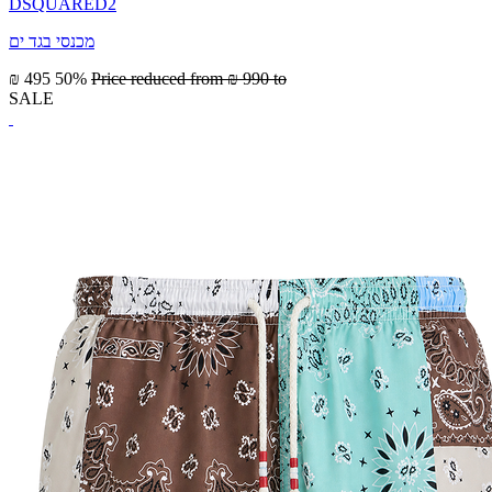
DSQUARED2
מכנסי בגד ים
₪ 495
50%
Price reduced from
₪ 990
to
SALE