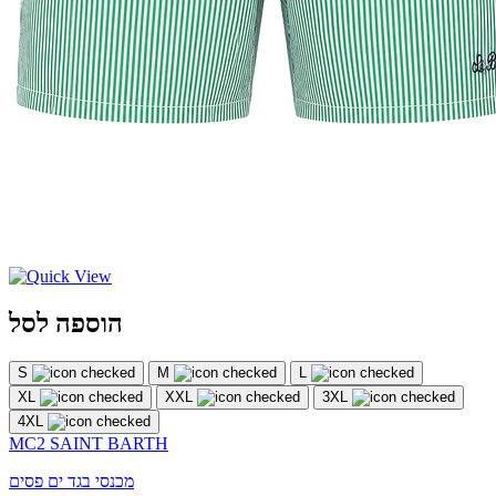
הוספה לסל
S
M
L
XL
XXL
3XL
4XL
MC2 SAINT BARTH
מכנסי בגד ים פסים