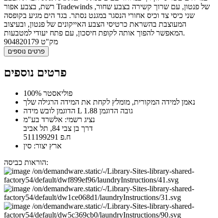
רשת, בצבע אפור Tradewinds של פנטון, עם שרוך קשירה בצבע שחור,
שני כיסי צד וכיס אחורי הנסגר במגנט נסתר. בגד הים מגיע בקופסה
המעוצבת בהשראת כרטיסי הצבע האייקונים של פנטון, ובעיצוב
המאפשר להפוך אותה לקופת חיסכון, עם פתח יעודי למטבעות.
מק"ט
904820179
פרטים נוספים
פרטים נוספים
100% פוליאסטר
נאמן למידה המקורית, מומלץ לקחת את המידה הרגילה שלך
הדוגמן לובש מידה L גובה הדוגמן 1.88
נציג רשמי: אלשרד בע"מ
דרך בן צבי 84, תל אביב
ח.פ 511199291
ארץ יצור: סין
הוראות כביסה: