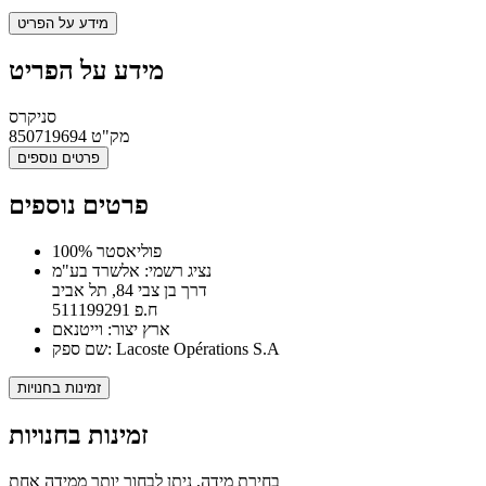
מידע על הפריט
מידע על הפריט
סניקרס
מק"ט
850719694
פרטים נוספים
פרטים נוספים
100% פוליאסטר
נציג רשמי: אלשרד בע"מ
דרך בן צבי 84, תל אביב
ח.פ 511199291
ארץ יצור: וייטנאם
שם ספק: Lacoste Opérations S.A
זמינות בחנויות
זמינות בחנויות
בחירת מידה, ניתן לבחור יותר ממידה אחת