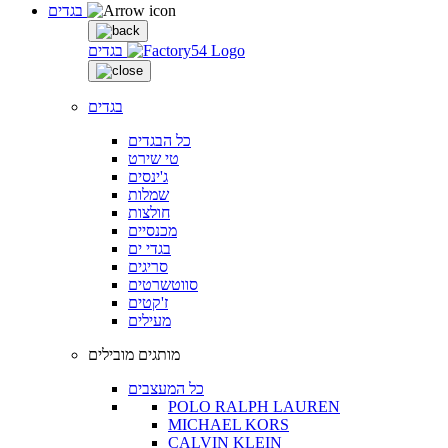
בגדים
בגדים
בגדים
כל הבגדים
טי שירט
ג'ינסים
שמלות
חולצות
מכנסיים
בגדי ים
סריגים
סווטשרטים
ז'קטים
מעילים
מותגים מובילים
כל המעצבים
POLO RALPH LAUREN
MICHAEL KORS
CALVIN KLEIN