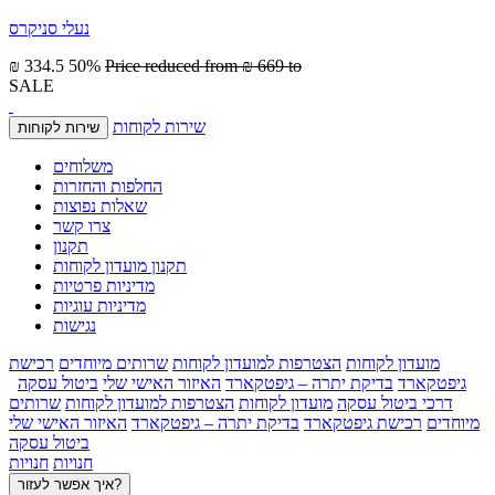
נעלי סניקרס
₪ 334.5
50%
Price reduced from
₪ 669
to
SALE
שירות לקוחות
שירות לקוחות
משלוחים
החלפות והחזרות
שאלות נפוצות
צרו קשר
תקנון
תקנון מועדון לקוחות
מדיניות פרטיות
מדיניות עוגיות
נגישות
מועדון לקוחות
הצטרפות למועדון לקוחות
שרותים מיוחדים
רכישת
גיפטקארד
בדיקת יתרה – גיפטקארד
האיזור האישי שלי
ביטול עסקה
דרכי ביטול עסקה
מועדון לקוחות
הצטרפות למועדון לקוחות
שרותים
מיוחדים
רכישת גיפטקארד
בדיקת יתרה – גיפטקארד
האיזור האישי שלי
ביטול עסקה
חנויות
חנויות
איך אפשר לעזור?