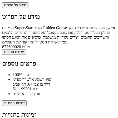
מידע על הפריט
מידע על הפריט
סניקרס Super-Star מבית Golden Goose אייקון נצחי שמתחדש כל הזמן.
החלק העליון מעור לבן, עם כוכב בקאמל ועקב מעור. התפרים הלבנים
והשרוכים החומים יוצרים ניגודיות מושלמת ומוסיפים את המגע הסופי
שמדגיש את הסטייל האייקוני של הנעליים.
מק"ט
877600020
פרטים נוספים
פרטים נוספים
100% עור
נציג רשמי: אלשרד בע"מ
דרך בן צבי 84, תל אביב
ח.פ 511199291
ארץ יצור: איטליה
זמינות בחנויות
זמינות בחנויות