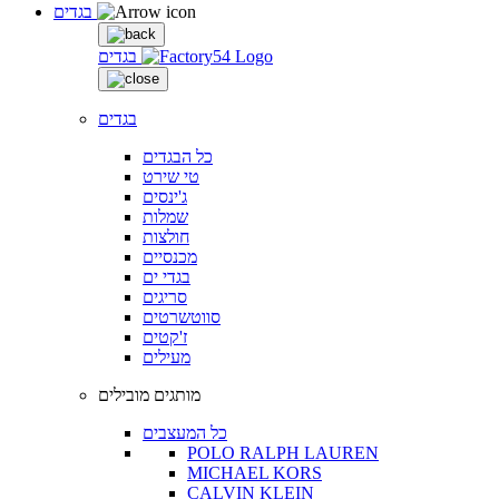
בגדים
בגדים
בגדים
כל הבגדים
טי שירט
ג'ינסים
שמלות
חולצות
מכנסיים
בגדי ים
סריגים
סווטשרטים
ז'קטים
מעילים
מותגים מובילים
כל המעצבים
POLO RALPH LAUREN
MICHAEL KORS
CALVIN KLEIN