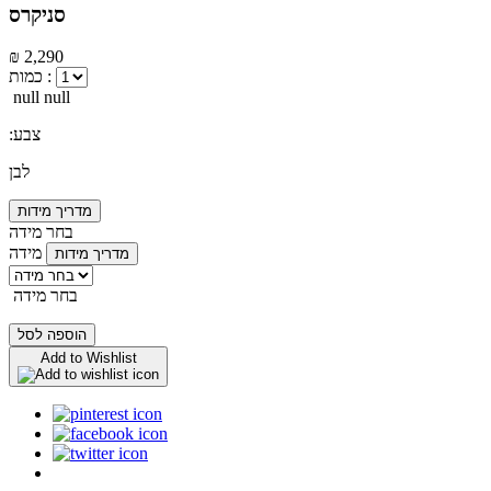
סניקרס
₪ 2,290
כמות :
null null
:צבע
לבן
מדריך מידות
בחר מידה
מידה
מדריך מידות
בחר מידה
הוספה לסל
Add to Wishlist