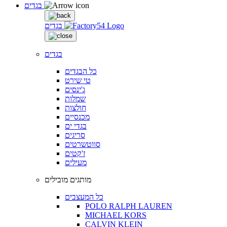
בגדים
בגדים
בגדים
כל הבגדים
טי שירט
ג'ינסים
שמלות
חולצות
מכנסיים
בגדי ים
סריגים
סווטשרטים
ז'קטים
מעילים
מותגים מובילים
כל המעצבים
POLO RALPH LAUREN
MICHAEL KORS
CALVIN KLEIN