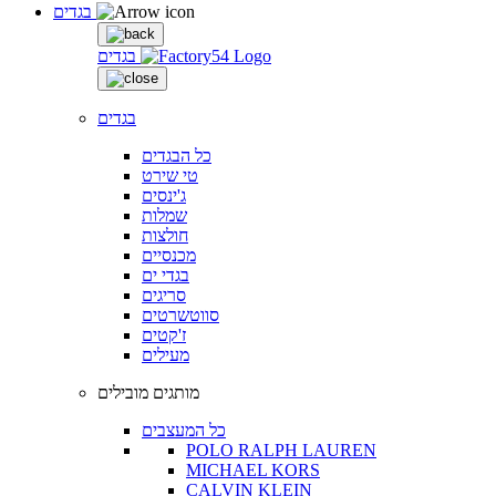
בגדים
בגדים
בגדים
כל הבגדים
טי שירט
ג'ינסים
שמלות
חולצות
מכנסיים
בגדי ים
סריגים
סווטשרטים
ז'קטים
מעילים
מותגים מובילים
כל המעצבים
POLO RALPH LAUREN
MICHAEL KORS
CALVIN KLEIN