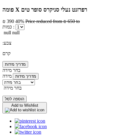
פומה X רפרזנט נעלי סניקרס סופר טים
₪ 390
40%
Price reduced from
₪ 650
to
כמות :
null null
:צבע
קרם
מדריך מידות
בחר מידה
מידה
מדריך מידות
בחר מידה
הוספה לסל
Add to Wishlist