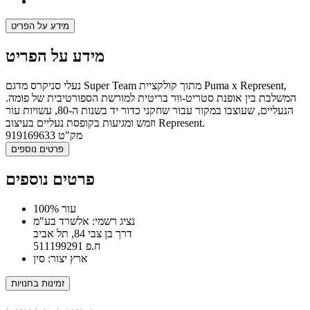
מידע על הפריט
מידע על הפריט
נעלי סניקרס מדגם Super Team מתוך קולקציית Puma x Represent,
המשלבת בין אופנת סטריט-וור בריטית למורשת הספורטיבית של פומה.
הנעליים, שעוצבו במקור עבור שחקני כדור יד בשנות ה-80, עשויות עור
וזמש ומגיעות בקופסת נעליים בעיצוב Represent.
מק"ט
919169633
פרטים נוספים
פרטים נוספים
100% עור
נציג רשמי: אלשרד בע"מ
דרך בן צבי 84, תל אביב
ח.פ 511199291
ארץ יצור: סין
זמינות בחנויות