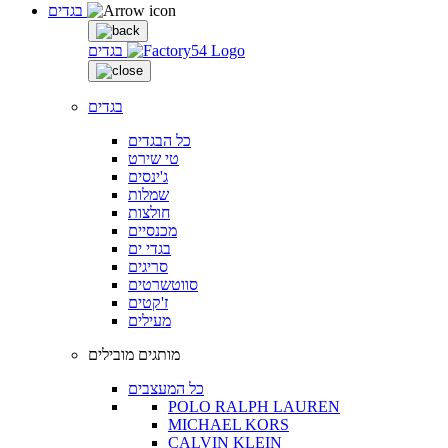
בגדים
בגדים
בגדים
כל הבגדים
טי שירט
ג'ינסים
שמלות
חולצות
מכנסיים
בגדי ים
סריגים
סווטשרטים
ז'קטים
מעילים
מותגים מובילים
כל המעצבים
POLO RALPH LAUREN
MICHAEL KORS
CALVIN KLEIN