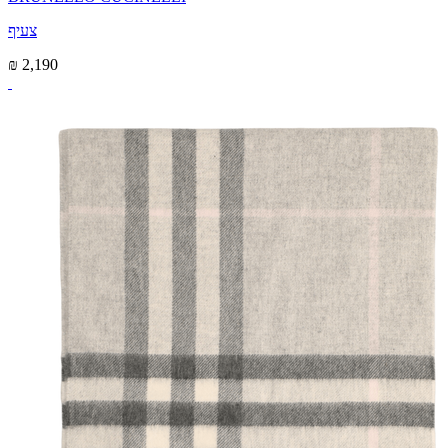
צעיף
₪ 2,190