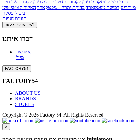
דרכי ביטול עסקה
מועדון לקוחות
הצטרפות למועדון לקוחות
שרותים
מיוחדים
רכישת גיפטקארד
בדיקת יתרה – גיפטקארד
האיזור האישי שלי
ביטול עסקה
חנויות
חנויות
איך אפשר לעזור?
דברו איתנו
וואטסאפ
מייל
FACTORY54
FACTORY54
ABOUT US
BRANDS
STORES
Copyright © 2026 Factory 54. All Rights Reserved.
×
אנו מרעננים את חוויית הקנייה באתר lululemon.