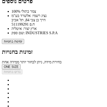
פרטים נוספים
100% צמר בתולי
נציג רשמי: אלשרד בע"מ
דרך בן צבי 84, תל אביב
ח.פ 511199291
ארץ יצור: איטליה
שם ספק: INDUSTRIES S.P.A
זמינות בחנויות
זמינות בחנויות
בחירת מידה, ניתן לבחור יותר ממידה אחת
ONE SIZE
בדקו בחנויות