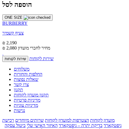
הוספה לסל
ONE SIZE
BURBERRY
צעיף קשמיר
₪ 2,190
מחיר לחברי מועדון
₪ 2,080
שירות לקוחות
שירות לקוחות
משלוחים
החלפות והחזרות
שאלות נפוצות
צרו קשר
תקנון
תקנון מועדון לקוחות
מדיניות פרטיות
מדיניות עוגיות
נגישות
מועדון לקוחות
הצטרפות למועדון לקוחות
שרותים מיוחדים
רכישת
גיפטקארד
בדיקת יתרה – גיפטקארד
האיזור האישי שלי
ביטול עסקה