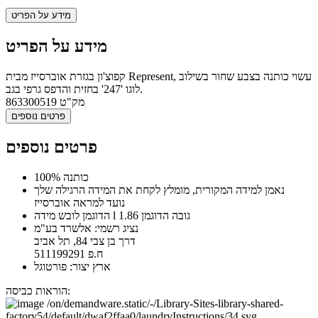
מידע על הפריט
מידע על הפריט
קפוצ'ון בגזרת אוברסייז מבית Represent, עשוי כותנה בצבע שחור בשילוב
לוגו '247' בחזית והדפס גרפי בגב.
מק"ט
863300519
פרטים נוספים
פרטים נוספים
100% כותנה
נאמן למידה המקורית, מומלץ לקחת את המידה הרגילה שלך
נועד למראה אוברסייז
הדוגמן לובש מידה l גובה הדוגמן 1.86
נציג רשמי: אלשרד בע"מ
דרך בן צבי 84, תל אביב
ח.פ 511199291
ארץ יצור: פורטוגל
הוראות כביסה: