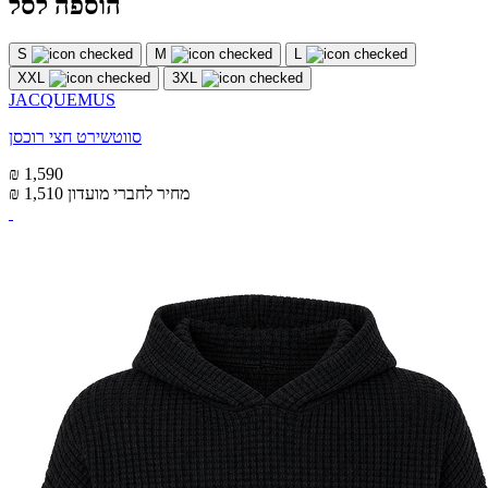
הוספה לסל
S
M
L
XXL
3XL
JACQUEMUS
סווטשירט חצי רוכסן
₪ 1,590
מחיר לחברי מועדון
₪ 1,510