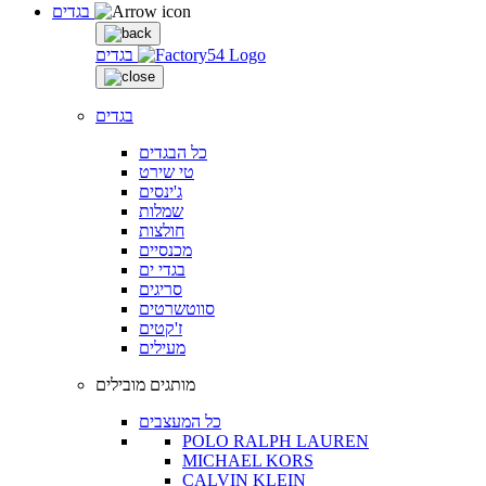
בגדים
בגדים
בגדים
כל הבגדים
טי שירט
ג'ינסים
שמלות
חולצות
מכנסיים
בגדי ים
סריגים
סווטשרטים
ז'קטים
מעילים
מותגים מובילים
כל המעצבים
POLO RALPH LAUREN
MICHAEL KORS
CALVIN KLEIN