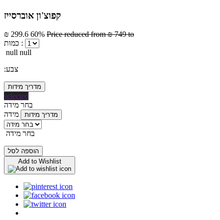
קפוצ'ון אוברסייז
₪ 299.6
60%
Price reduced from
₪ 749
to
כמות :
null null
:צבע
מדריך מידות
selected
בחר מידה
מידה
מדריך מידות
בחר מידה
הוספה לסל
Add to Wishlist