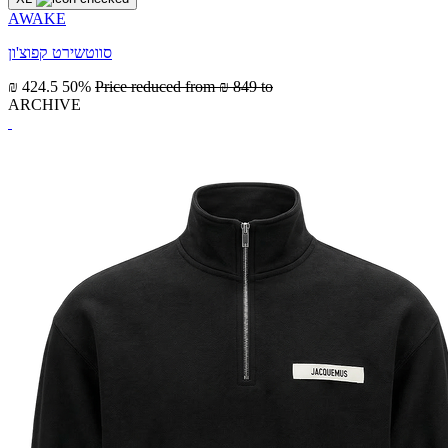
AWAKE
סווטשירט קפוצ'ון
₪ 424.5
50%
Price reduced from
₪ 849
to
ARCHIVE