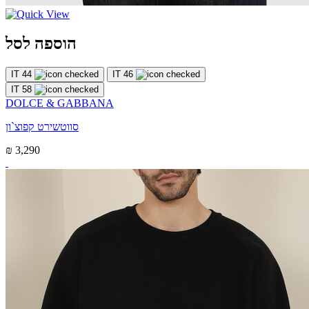
הוספה לסל
IT 44
IT 46
IT 58
DOLCE & GABBANA
סווטשירט קפוצ`ון
₪ 3,290