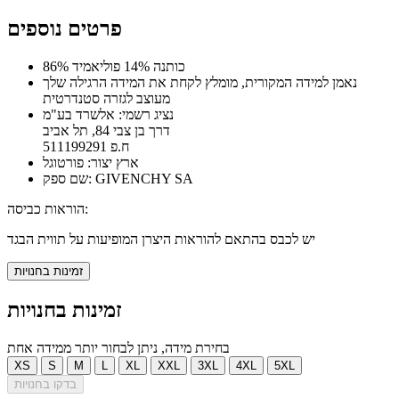
פרטים נוספים
86% כותנה 14% פוליאמיד
נאמן למידה המקורית, מומלץ לקחת את המידה הרגילה שלך
מעוצב לגזרה סטנדרטית
נציג רשמי: אלשרד בע"מ
דרך בן צבי 84, תל אביב
ח.פ 511199291
ארץ יצור: פורטוגל
שם ספק: GIVENCHY SA
הוראות כביסה:
יש לכבס בהתאם להוראות היצרן המופיעות על תווית הבגד
זמינות בחנויות
זמינות בחנויות
בחירת מידה, ניתן לבחור יותר ממידה אחת
XS
S
M
L
XL
XXL
3XL
4XL
5XL
בדקו בחנויות