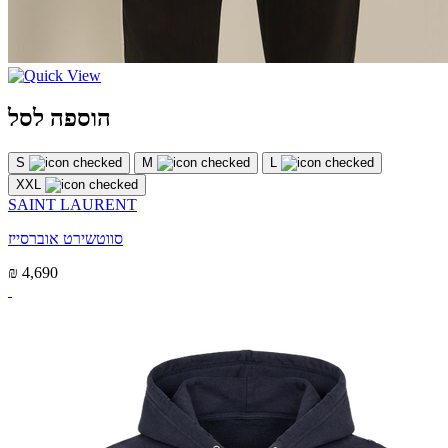
הוספה לסל
S
M
L
XXL
SAINT LAURENT
סווטשירט אוברסייז
₪ 4,690