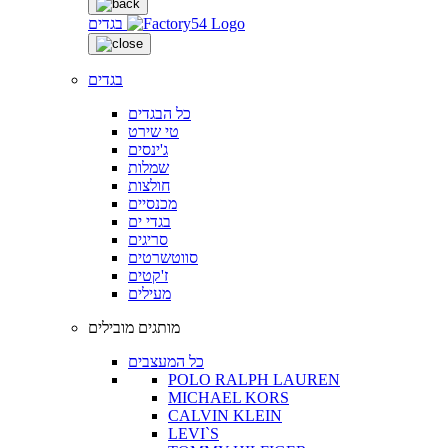
בגדים
בגדים
כל הבגדים
טי שירט
ג'ינסים
שמלות
חולצות
מכנסיים
בגדי ים
סריגים
סווטשרטים
ז'קטים
מעילים
מותגים מובילים
כל המעצבים
POLO RALPH LAUREN
MICHAEL KORS
CALVIN KLEIN
LEVI`S