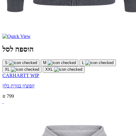
הוספה לסל
S
M
L
XL
XXL
CARHARTT WIP
קפוצ'ון בגזרת בלון
₪ 799