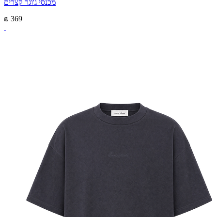
מכנסי ג'וגר קצרים
₪ 369