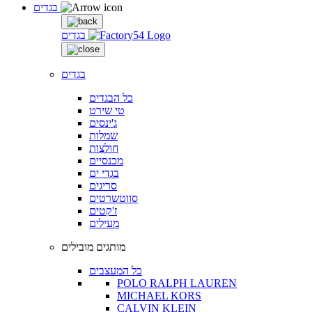
בגדים
בגדים
בגדים
כל הבגדים
טי שירט
ג'ינסים
שמלות
חולצות
מכנסיים
בגדי ים
סריגים
סווטשרטים
ז'קטים
מעילים
מותגים מובילים
כל המעצבים
POLO RALPH LAUREN
MICHAEL KORS
CALVIN KLEIN