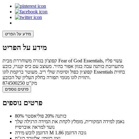
מידע על הפריט
מידע על הפריט
קפוצ'ון בגזרה משוחררת מבית Fear of God Essentials, עשוי פליז
מתערובת כותנה עבה בגוון אפור בהיר. מעוצב עם כיס קנגרו, כובע
קפוצ׳ון כפול וסיומת שולי ריב. מעוטר ברקמת לוגו Essentials בחזית
ותווית לוגו מגומי תפורה בחלק העליון של הכובע.
מק"ט
874500250
פרטים נוספים
פרטים נוספים
80% כותנה 20% פוליאסטר
נאמן למידה המקורית, מומלץ לקחת את המידה הרגילה שלך
נועד למראה אוברסייז
הדוגמן לובש מידה M גובה הדוגמן 1.86
נציג רשמי: אלשרד בע"מ