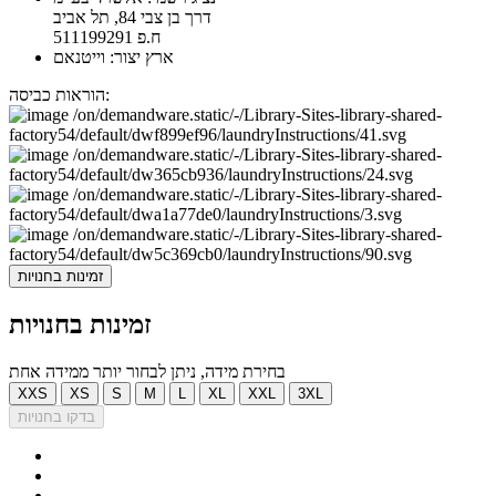
דרך בן צבי 84, תל אביב
ח.פ 511199291
ארץ יצור: וייטנאם
הוראות כביסה:
זמינות בחנויות
זמינות בחנויות
בחירת מידה, ניתן לבחור יותר ממידה אחת
XXS
XS
S
M
L
XL
XXL
3XL
בדקו בחנויות