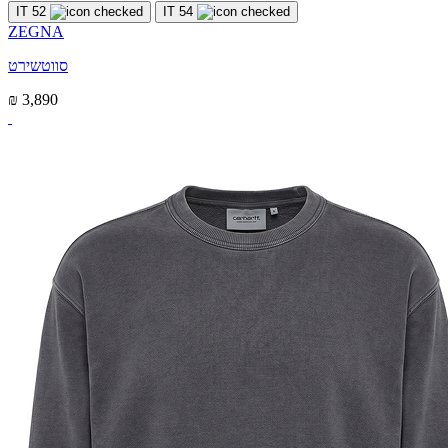
IT 52
IT 54
ZEGNA
סווטשירט
₪ 3,890