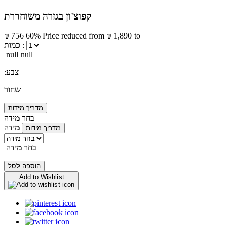
קפוצ'ון בגזרה משוחררת
₪ 756
60%
Price reduced from
₪ 1,890
to
כמות :
null null
:צבע
שחור
מדריך מידות
בחר מידה
מידה
מדריך מידות
בחר מידה
הוספה לסל
Add to Wishlist