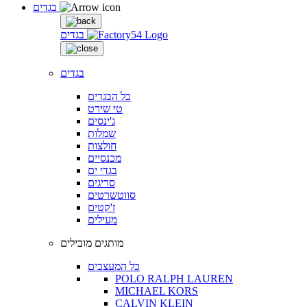
בגדים
בגדים
בגדים
כל הבגדים
טי שירט
ג'ינסים
שמלות
חולצות
מכנסיים
בגדי ים
סריגים
סווטשרטים
ז'קטים
מעילים
מותגים מובילים
כל המעצבים
POLO RALPH LAUREN
MICHAEL KORS
CALVIN KLEIN