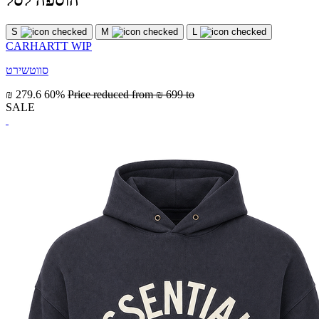
הוספה לסל
S
M
L
CARHARTT WIP
סווטשירט
₪ 279.6
60%
Price reduced from
₪ 699
to
SALE