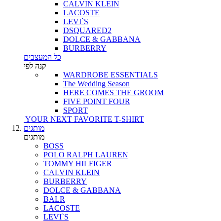
CALVIN KLEIN
LACOSTE
LEVI`S
DSQUARED2
DOLCE & GABBANA
BURBERRY
כל המעצבים
קנה לפי
WARDROBE ESSENTIALS
The Wedding Season
HERE COMES THE GROOM
FIVE POINT FOUR
SPORT
YOUR NEXT FAVORITE T-SHIRT
מותגים
מותגים
BOSS
POLO RALPH LAUREN
TOMMY HILFIGER
CALVIN KLEIN
BURBERRY
DOLCE & GABBANA
BALR
LACOSTE
LEVI`S