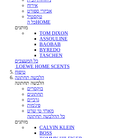
אירוח
אביזרי ספורט
טקסטיל
כל הHOME
מותגים
TOM DIXON
ASSOULINE
BAOBAB
BYREDO
TASCHEN
כל המעצבים
LOEWE HOME SCENTS
טיפוח
הלבשה תחתונה
הלבשה תחתונה
בוקסרים
תחתונים
גרביים
פיג'מות
מארזי טי שרט
כל ההלבשה תחתונה
מותגים
CALVIN KLEIN
BOSS