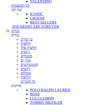
VALENTINO
כל המעצבים
קנה לפי
ICONIC
GROOM
BEST SELLERS
SNEAKERS ARE FOREVER
בגדים
בגדים
טי שירט
חולצות
חולצות פולו
ג'ינסים
מכנסיים
בגדי ים
סווטשירטים
ז'קטים
מעילים
חליפות
כל הבגדים
מותגים
POLO RALPH LAUREN
BOSS
LULULEMON
TOMMY HILFIGER