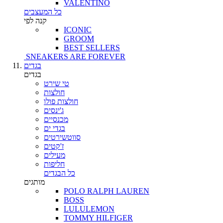
VALENTINO
כל המעצבים
קנה לפי
ICONIC
GROOM
BEST SELLERS
SNEAKERS ARE FOREVER
בגדים
בגדים
טי שירט
חולצות
חולצות פולו
ג'ינסים
מכנסיים
בגדי ים
סווטשירטים
ז'קטים
מעילים
חליפות
כל הבגדים
מותגים
POLO RALPH LAUREN
BOSS
LULULEMON
TOMMY HILFIGER