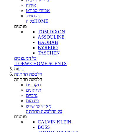
אירוח
אביזרי ספורט
טקסטיל
כל הHOME
מותגים
TOM DIXON
ASSOULINE
BAOBAB
BYREDO
TASCHEN
כל המעצבים
LOEWE HOME SCENTS
טיפוח
הלבשה תחתונה
הלבשה תחתונה
בוקסרים
תחתונים
גרביים
פיג'מות
מארזי טי שרט
כל ההלבשה תחתונה
מותגים
CALVIN KLEIN
BOSS