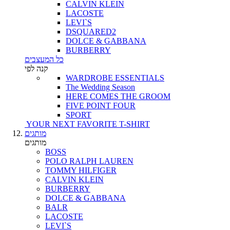
CALVIN KLEIN
LACOSTE
LEVI`S
DSQUARED2
DOLCE & GABBANA
BURBERRY
כל המעצבים
קנה לפי
WARDROBE ESSENTIALS
The Wedding Season
HERE COMES THE GROOM
FIVE POINT FOUR
SPORT
YOUR NEXT FAVORITE T-SHIRT
מותגים
מותגים
BOSS
POLO RALPH LAUREN
TOMMY HILFIGER
CALVIN KLEIN
BURBERRY
DOLCE & GABBANA
BALR
LACOSTE
LEVI`S