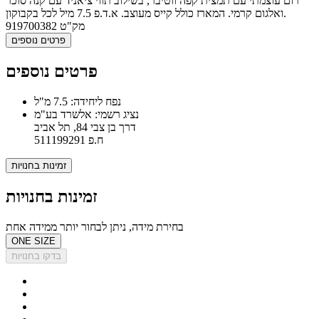
רום עוצמתי עם תמצית קפה ווטיבר, בשילוב תווי ציאניד עם קנה סוכר
ואלגום קרמי. המארז כולל קייס מעוצב. א.ד.פ 7.5 מיל לכל בקבוקון.
מק"ט
919700382
פרטים נוספים
פרטים נוספים
נפח ליחידה: 7.5 מ"ל
נציג רשמי: אלשרד בע"מ
דרך בן צבי 84, תל אביב
ח.פ 511199291
זמינות בחנויות
זמינות בחנויות
בחירת מידה, ניתן לבחור יותר ממידה אחת
ONE SIZE
בדקו בחנויות