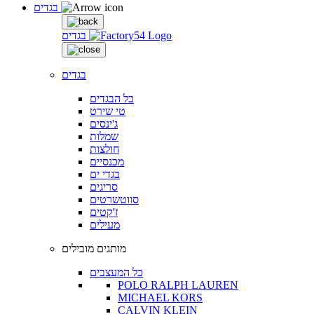
בגדים
בגדים
בגדים
כל הבגדים
טי שירט
ג'ינסים
שמלות
חולצות
מכנסיים
בגדי ים
סריגים
סווטשרטים
ז'קטים
מעילים
מותגים מובילים
כל המעצבים
POLO RALPH LAUREN
MICHAEL KORS
CALVIN KLEIN