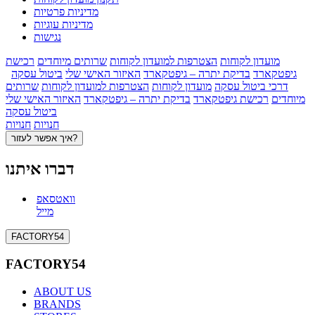
מדיניות פרטיות
מדיניות עוגיות
נגישות
מועדון לקוחות
הצטרפות למועדון לקוחות
שרותים מיוחדים
רכישת
גיפטקארד
בדיקת יתרה – גיפטקארד
האיזור האישי שלי
ביטול עסקה
דרכי ביטול עסקה
מועדון לקוחות
הצטרפות למועדון לקוחות
שרותים
מיוחדים
רכישת גיפטקארד
בדיקת יתרה – גיפטקארד
האיזור האישי שלי
ביטול עסקה
חנויות
חנויות
איך אפשר לעזור?
דברו איתנו
וואטסאפ
מייל
FACTORY54
FACTORY54
ABOUT US
BRANDS