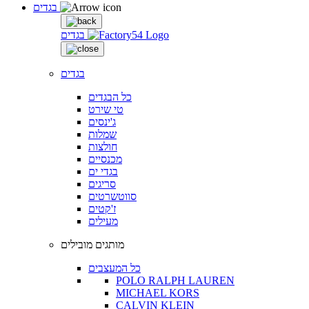
בגדים
בגדים
בגדים
כל הבגדים
טי שירט
ג'ינסים
שמלות
חולצות
מכנסיים
בגדי ים
סריגים
סווטשרטים
ז'קטים
מעילים
מותגים מובילים
כל המעצבים
POLO RALPH LAUREN
MICHAEL KORS
CALVIN KLEIN