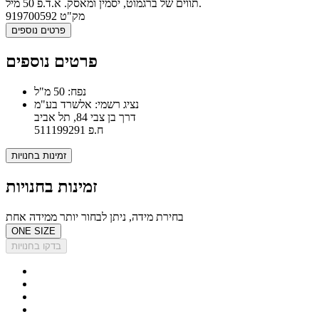
תווים של ברגמוט, יסמין ומאסק. א.ד.פ 50 מיל.
מק"ט
919700592
פרטים נוספים
פרטים נוספים
נפח: 50 מ"ל
נציג רשמי: אלשרד בע"מ
דרך בן צבי 84, תל אביב
ח.פ 511199291
זמינות בחנויות
זמינות בחנויות
בחירת מידה, ניתן לבחור יותר ממידה אחת
ONE SIZE
בדקו בחנויות