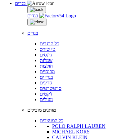
בגדים
בגדים
בגדים
כל הבגדים
טי שירט
ג'ינסים
שמלות
חולצות
מכנסיים
בגדי ים
סריגים
סווטשרטים
ז'קטים
מעילים
מותגים מובילים
כל המעצבים
POLO RALPH LAUREN
MICHAEL KORS
CALVIN KLEIN