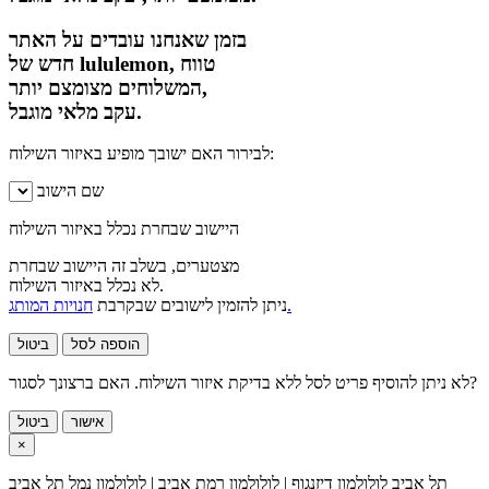
בזמן שאנחנו עובדים על האתר
חדש של lululemon, טווח
המשלוחים מצומצם יותר,
עקב מלאי מוגבל.
לבירור האם ישובך מופיע באיזור השילוח:
שם הישוב
היישוב שבחרת נכלל באיזור השילוח
מצטערים, בשלב זה היישוב שבחרת
לא נכלל באיזור השילוח.
חנויות המותג.
ניתן להזמין לישובים שבקרבת
הוספה לסל
ביטול
לא ניתן להוסיף פריט לסל ללא בדיקת איזור השילוח. האם ברצונך לסגור?
אישור
ביטול
×
תל אביב
לולולמון דיזנגוף | לולולמון רמת אביב | לולולמון נמל תל אביב