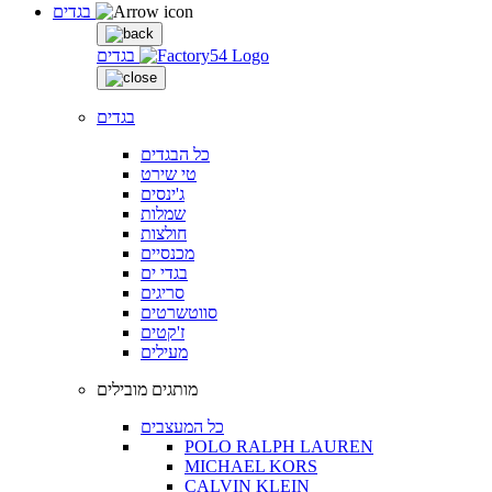
בגדים
בגדים
בגדים
כל הבגדים
טי שירט
ג'ינסים
שמלות
חולצות
מכנסיים
בגדי ים
סריגים
סווטשרטים
ז'קטים
מעילים
מותגים מובילים
כל המעצבים
POLO RALPH LAUREN
MICHAEL KORS
CALVIN KLEIN