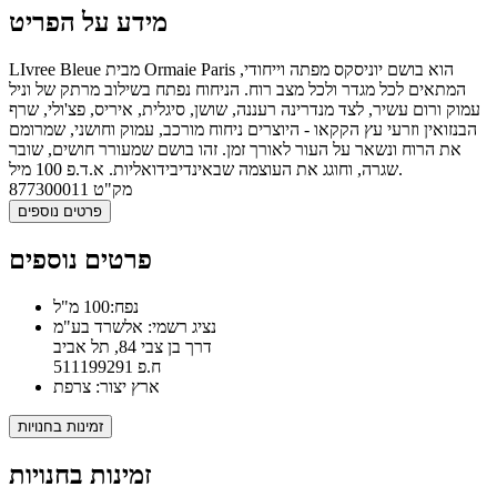
מידע על הפריט
LIvree Bleue מבית Ormaie Paris הוא בושם יוניסקס מפתה וייחודי,
המתאים לכל מגדר ולכל מצב רוח. הניחוח נפתח בשילוב מרתק של וניל
עמוק ורום עשיר, לצד מנדרינה רעננה, שושן, סיגלית, איריס, פצ'ולי, שרף
הבנזואין וזרעי עץ הקקאו - היוצרים ניחוח מורכב, עמוק וחושני, שמרומם
את הרוח ונשאר על העור לאורך זמן. זהו בושם שמעורר חושים, שובר
שגרה, וחוגג את העוצמה שבאינדיבידואליות. א.ד.פ 100 מיל.
מק"ט
877300011
פרטים נוספים
פרטים נוספים
נפח:100 מ"ל
נציג רשמי: אלשרד בע"מ
דרך בן צבי 84, תל אביב
ח.פ 511199291
ארץ יצור: צרפת
זמינות בחנויות
זמינות בחנויות