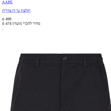
AAPE
חולצת טי דו צדדית
₪ 499
מחיר לחברי מועדון
₪ 474