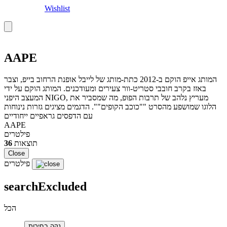
Wishlist
AAPE
המותג אייפ הוקם ב-2012 כתת-מותג של לייבל אופנת הרחוב בייפ, וצבר
באזז בקרב חובבי סטריט-וור צעירים ומעודכנים. המותג הוקם על ידי
המעצב היפני NIGO, מעריץ נלהב של תרבות הפופ, מה שמסביר את
הלוגו שמושפע מהסרט ""כוכב הקופים"". הדגמים מציגים גזרות נינוחות
עם הדפסים גראפיים ייחודיים
AAPE
פילטרים
תוצאות
36
Close
פילטרים
searchExcluded
הכל
נקה בחירות