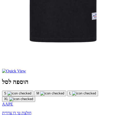
הוספה לסל
S
M
L
XL
AAPE
חולצת טי דו צדדית