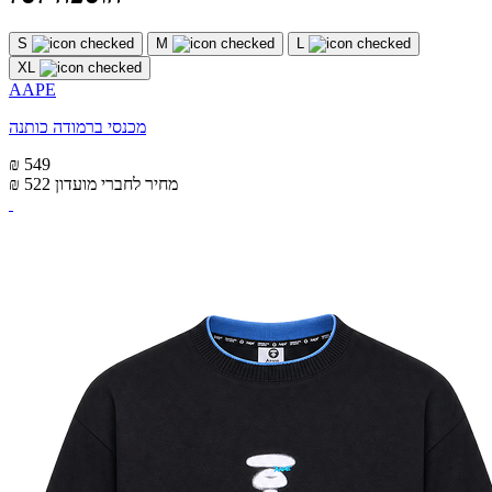
S
M
L
XL
AAPE
מכנסי ברמודה כותנה
₪ 549
מחיר לחברי מועדון
₪ 522