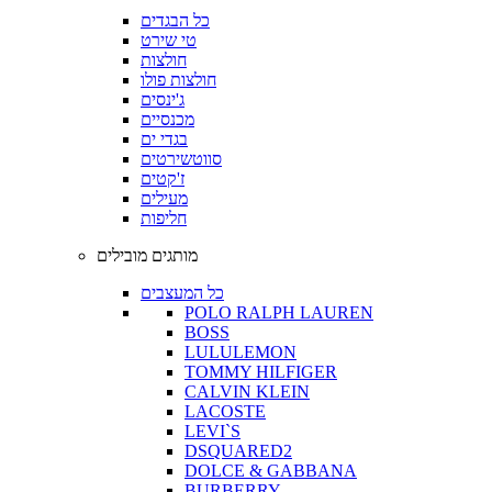
כל הבגדים
טי שירט
חולצות
חולצות פולו
ג'ינסים
מכנסיים
בגדי ים
סווטשירטים
ז'קטים
מעילים
חליפות
מותגים מובילים
כל המעצבים
POLO RALPH LAUREN
BOSS
LULULEMON
TOMMY HILFIGER
CALVIN KLEIN
LACOSTE
LEVI`S
DSQUARED2
DOLCE & GABBANA
BURBERRY