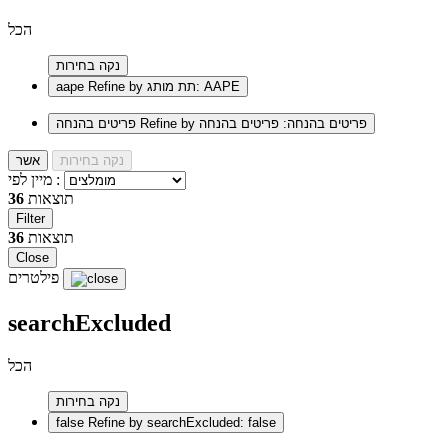
הכל
נקה בחירות
Refine by תת מותג: AAPE
aape
Refine by פריטים בהנחה: פריטים בהנחה
פריטים בהנחה
נקה בחירות
אשר
מיין לפי :
תוצאות
36
Filter
תוצאות
36
Close
פילטרים
searchExcluded
הכל
נקה בחירות
false
Refine by searchExcluded: false