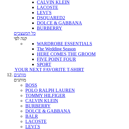
CALVIN KLEIN
LACOSTE
LEVI`S
DSQUARED2
DOLCE & GABBANA
BURBERRY
כל המעצבים
קנה לפי
WARDROBE ESSENTIALS
The Wedding Season
HERE COMES THE GROOM
FIVE POINT FOUR
SPORT
YOUR NEXT FAVORITE T-SHIRT
מותגים
מותגים
BOSS
POLO RALPH LAUREN
TOMMY HILFIGER
CALVIN KLEIN
BURBERRY
DOLCE & GABBANA
BALR
LACOSTE
LEVI`S