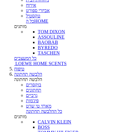
אירוח
אביזרי ספורט
טקסטיל
כל הHOME
מותגים
TOM DIXON
ASSOULINE
BAOBAB
BYREDO
TASCHEN
כל המעצבים
LOEWE HOME SCENTS
טיפוח
הלבשה תחתונה
הלבשה תחתונה
בוקסרים
תחתונים
גרביים
פיג'מות
מארזי טי שרט
כל ההלבשה תחתונה
מותגים
CALVIN KLEIN
BOSS