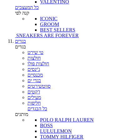
VALENTINO
כל המעצבים
קנה לפי
ICONIC
GROOM
BEST SELLERS
SNEAKERS ARE FOREVER
בגדים
בגדים
טי שירט
חולצות
חולצות פולו
ג'ינסים
מכנסיים
בגדי ים
סווטשירטים
ז'קטים
מעילים
חליפות
כל הבגדים
מותגים
POLO RALPH LAUREN
BOSS
LULULEMON
TOMMY HILFIGER