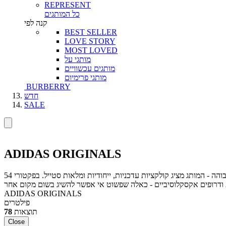
REPRESENT
כל המותגים
קנה לפי
BEST SELLER
LOVE STORY
MOST LOVED
מותגי על
מותגים עכשוויים
מותגי פרימיום
BURBERRY
חדש
SALE
ADIDAS ORIGINALS
אדידס ממשיכה להוביל את התרבות העולמית של ספורט ואופנה, עם שילוב מושלם בין חדשנות, עיצוב נועז ונוכחות אייקונית. מהרחוב ועד האופנה הגבוהה - המותג מציג קולקציות עדכניות, ייחודיות ומלאות סטייל. בפקטורי 54
ודרופים אקסקלוסיביים - כאלה שפשוט אי אפשר להשיג בשום מקום אחר
ADIDAS ORIGINALS
פילטרים
תוצאות
78
Close