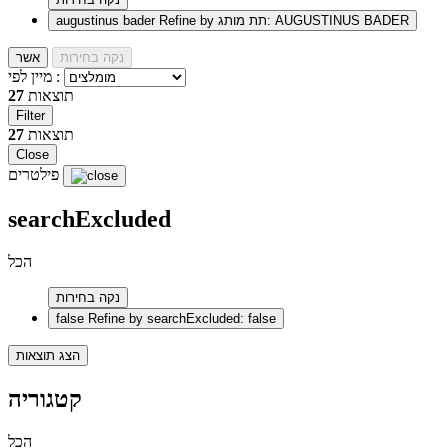
Refine by תת מותג: AUGUSTINUS BADER
augustinus bader
נקה בחירות
אשר
מיין לפי :
תוצאות
27
Filter
תוצאות
27
Close
פילטרים
searchExcluded
הכל
נקה בחירות
false
Refine by searchExcluded: false
הצג תוצאות
קטגוריה
הכל