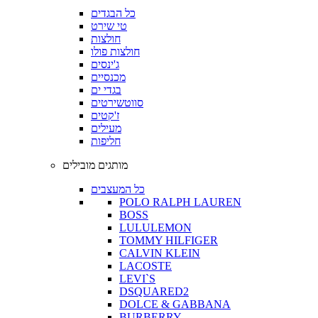
כל הבגדים
טי שירט
חולצות
חולצות פולו
ג'ינסים
מכנסיים
בגדי ים
סווטשירטים
ז'קטים
מעילים
חליפות
מותגים מובילים
כל המעצבים
POLO RALPH LAUREN
BOSS
LULULEMON
TOMMY HILFIGER
CALVIN KLEIN
LACOSTE
LEVI`S
DSQUARED2
DOLCE & GABBANA
BURBERRY