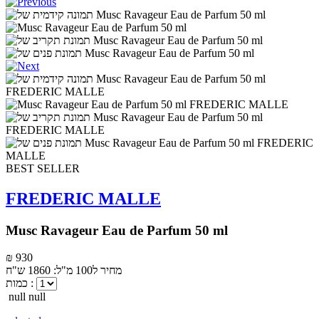
BEST SELLER
FREDERIC MALLE
Musc Ravageur Eau de Parfum 50 ml
₪ 930
מחיר ל100 מ"ל: 1860 ש"ח
כמות :
null null