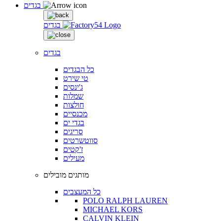
בגדים
בגדים
בגדים
כל הבגדים
טי שירט
ג'ינסים
שמלות
חולצות
מכנסיים
בגדי ים
סריגים
סווטשרטים
ז'קטים
מעילים
מותגים מובילים
כל המעצבים
POLO RALPH LAUREN
MICHAEL KORS
CALVIN KLEIN