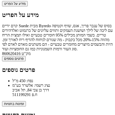
מידע על הפריט
מידע על הפריט
קרם ידיים Suede מבית Byredo בסיס של ענבר פריך, אגס, שזיף וקטיפה
עם ליבה של לילך ושושנת העמקים ותווים עליונים של ברגמוט ואלדהידים
טריים. בשמי המותג מכילים 95% חומרים טבעיים ואילו תמצית הריח
מהווה 15%-20% מכל בקבוק - מה שגורם לניחוח להדיף ריח לאורך זמן.
היות והבשמים מיוצרים מחומרים טבעיים - הם משתנים מאדם לאדם לפי
סוג העור ורמות השמנוניות כמו גם החומציות ועוד.
מק"ט
860620416
פרטים נוספים
פרטים נוספים
נפח: 450 מ"ל
נציג רשמי: אלשרד בע"מ
דרך בן צבי 84, תל אביב
ח.פ 511199291
זמינות בחנויות
זמינות בחנויות