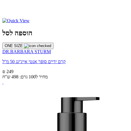
הוספה לסל
ONE SIZE
DR.BARBARA STURM
קרם ידיים סופר אנטי אייג'ינג 50 מ''ל
₪ 249
מחיר ל100 גרם: 498 ש"ח