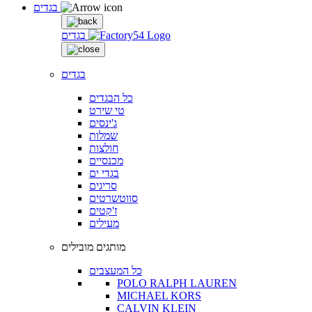
בגדים
בגדים
בגדים
כל הבגדים
טי שירט
ג'ינסים
שמלות
חולצות
מכנסיים
בגדי ים
סריגים
סווטשרטים
ז'קטים
מעילים
מותגים מובילים
כל המעצבים
POLO RALPH LAUREN
MICHAEL KORS
CALVIN KLEIN