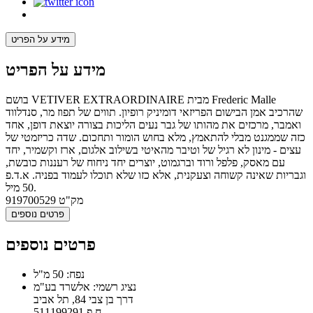
מידע על הפריט
מידע על הפריט
בושם VETIVER EXTRAORDINAIRE מבית Frederic Malle
שהרכיב אמן הבישום הפריזאי דומיניק רופיון. תווים של תפוז מר, סנדלווד
ואמבר, מרכזים את מהותו של גבר נעים הליכות בצורה יוצאת דופן, אחד
כזה שממגנט מבלי להתאמץ, מלא בחוש הומור ותחכום. שדה כריזמטי של
עצים - מינון לא רגיל של וטיבר מהאיטי בשילוב אלגום, ארז וקשמיר, יחד
עם מאסק, פלפל ורוד וברגמוט, יוצרים יחד ניחוח של רעננות כובשת,
וגבריות שאינה קשוחה וצעקנית, אלא כזו שלא תוכלו לעמוד בפניה. א.ד.פ
50 מיל.
מק"ט
919700529
פרטים נוספים
פרטים נוספים
נפח: 50 מ"ל
נציג רשמי: אלשרד בע"מ
דרך בן צבי 84, תל אביב
ח.פ 511199291