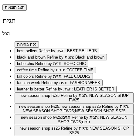
הצג תוצאות
תגית
הכל
נקה בחירות
Refine by תגית: BEST SELLERS
best sellers
Refine by תגית: Black and brown
black and brown
Refine by תגית: BOHO CHIC
boho chic
Refine by תגית: COFFEE TIME
coffee time
Refine by תגית: FALL COLORS
fall colors
Refine by תגית: FASHION WEEK
fashion week
Refine by תגית: LEATHER IS BETTER
leather is better
Refine by תגית: NEW SEASON SHOP
new season shop fw25
FW25
Refine by תגית:
new season shop fw25;new season shop ss25
NEW SEASON SHOP FW25;NEW SEASON SHOP SS25
Refine by תגית: NEW SEASON
new season shop fw25;חגים
SHOP FW25;חגים
Refine by תגית: NEW SEASON SHOP
new season shop ss25
SS25