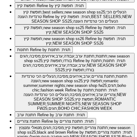
Refine by תגית: חופשת קיץ
חופשת קיץ
חופשת קיץ;best sellers;new season shop ss25;הנעליים הכי
Refine by תגית: חופשת קיץ;BEST SELLERS;NEW
טרנדיות העונה
SEASON SHOP SS25;הנעליים הכי טרנדיות העונה
Refine by תגית: חופשת
חופשת קיץ;new season shop ss25
קיץ;NEW SEASON SHOP SS25
Refine by תגית: חופשת
חופשת קיץ;new season shop ss26
קיץ;NEW SEASON SHOP SS26
Refine by תגית: חתונות
חתונות
חתונות;חתונת ערב;עבודה;ערב;אירועים;מסיבה;חגים;new season
Refine by תגית: חתונות;חתונת
shop ss25;בורדו;חופשת קיץ
ערב;עבודה;ערב;אירועים;מסיבה;חגים;NEW SEASON SHOP
SS25;בורדו;חופשת קיץ
חתונות;חתונת צהריים;ערב;אירועים;מסיבה;הנעליים הכי טרנדיות
העונה;new season shop ss25;חופשת קיץ;romantic
summer;summer nights;new season shop fw25;חגים;boho
Refine by תגית: חתונות;חתונת
chic;fashion week
צהריים;ערב;אירועים;מסיבה;הנעליים הכי טרנדיות העונה;NEW
SEASON SHOP SS25;חופשת קיץ;ROMANTIC
SUMMER;SUMMER NIGHTS;NEW SEASON SHOP
FW25;חגים;BOHO CHIC;FASHION WEEK
Refine by תגית: חתונת ערב
חתונת ערב
Refine by תגית: חתונת צהריים
חתונת צהריים
חתונת צהריים;חופשת קיץ;מסיבה;חגים;מטאלי ומנצנץ;new season
Refine by תגית: חתונת צהריים;חופשת
shop ss25;black and brown
קיץ;מסיבה;חגים;מטאלי ומנצנץ;NEW SEASON SHOP SS25;Black