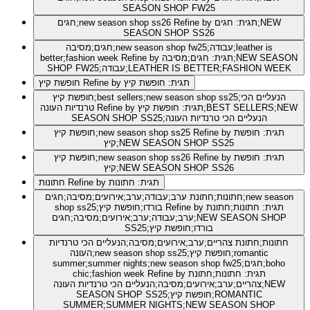
SEASON SHOP FW25
Refine by תגית: חגים;NEW
חגים;new season shop ss26
SEASON SHOP SS26
חגים;מסיבה;new season shop fw25;עבודה;leather is
Refine by תגית: חגים;מסיבה;NEW SEASON
better;fashion week
SHOP FW25;עבודה;LEATHER IS BETTER;FASHION WEEK
Refine by תגית: חופשת קיץ
חופשת קיץ
חופשת קיץ;best sellers;new season shop ss25;הנעליים הכי
Refine by תגית: חופשת קיץ;BEST SELLERS;NEW
טרנדיות העונה
SEASON SHOP SS25;הנעליים הכי טרנדיות העונה
Refine by תגית: חופשת
חופשת קיץ;new season shop ss25
קיץ;NEW SEASON SHOP SS25
Refine by תגית: חופשת
חופשת קיץ;new season shop ss26
קיץ;NEW SEASON SHOP SS26
Refine by תגית: חתונות
חתונות
חתונות;חתונת ערב;עבודה;ערב;אירועים;מסיבה;חגים;new season
Refine by תגית: חתונות;חתונת
shop ss25;בורדו;חופשת קיץ
ערב;עבודה;ערב;אירועים;מסיבה;חגים;NEW SEASON SHOP
SS25;בורדו;חופשת קיץ
חתונות;חתונת צהריים;ערב;אירועים;מסיבה;הנעליים הכי טרנדיות
העונה;new season shop ss25;חופשת קיץ;romantic
summer;summer nights;new season shop fw25;חגים;boho
Refine by תגית: חתונות;חתונת
chic;fashion week
צהריים;ערב;אירועים;מסיבה;הנעליים הכי טרנדיות העונה;NEW
SEASON SHOP SS25;חופשת קיץ;ROMANTIC
SUMMER;SUMMER NIGHTS;NEW SEASON SHOP