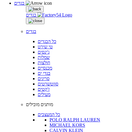
בגדים
בגדים
בגדים
כל הבגדים
טי שירט
ג'ינסים
שמלות
חולצות
מכנסיים
בגדי ים
סריגים
סווטשרטים
ז'קטים
מעילים
מותגים מובילים
כל המעצבים
POLO RALPH LAUREN
MICHAEL KORS
CALVIN KLEIN