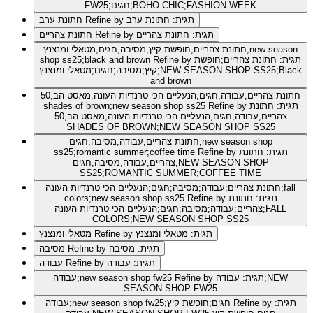
FW25;חגים;BOHO CHIC;FASHION WEEK
Refine by תגית: חתונת ערב
חתונת ערב
Refine by תגית: חתונת צהריים
חתונת צהריים
חתונת צהריים;חופשת קיץ;מסיבה;חגים;מטאלי ומנצנץ;new season
Refine by תגית: חתונת צהריים;חופשת
shop ss25;black and brown
קיץ;מסיבה;חגים;מטאלי ומנצנץ;NEW SEASON SHOP SS25;Black
and brown
חתונת צהריים;עבודה;חגים;הנעליים הכי טרנדיות העונה;מאסט הב;50
Refine by תגית: חתונת
shades of brown;new season shop ss25
צהריים;עבודה;חגים;הנעליים הכי טרנדיות העונה;מאסט הב;50
SHADES OF BROWN;NEW SEASON SHOP SS25
חתונת צהריים;עבודה;מסיבה;חגים;new season shop
Refine by תגית: חתונת
ss25;romantic summer;coffee time
צהריים;עבודה;מסיבה;חגים;NEW SEASON SHOP
SS25;ROMANTIC SUMMER;COFFEE TIME
חתונת צהריים;עבודה;מסיבה;חגים;הנעליים הכי טרנדיות העונה;fall
Refine by תגית: חתונת
colors;new season shop ss25
צהריים;עבודה;מסיבה;חגים;הנעליים הכי טרנדיות העונה;FALL
COLORS;NEW SEASON SHOP SS25
Refine by תגית: מטאלי ומנצנץ
מטאלי ומנצנץ
Refine by תגית: מסיבה
מסיבה
Refine by תגית: עבודה
עבודה
Refine by תגית: עבודה;NEW
עבודה;new season shop fw25
SEASON SHOP FW25
Refine by תגית:
עבודה;new season shop fw25;חגים;חופשת קיץ