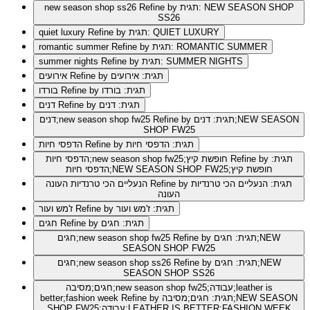
Refine by תגית: NEW SEASON SHOP
new season shop ss26
SS26
Refine by תגית: QUIET LUXURY
quiet luxury
Refine by תגית: ROMANTIC SUMMER
romantic summer
Refine by תגית: SUMMER NIGHTS
summer nights
Refine by תגית: אירועים
אירועים
Refine by תגית: בורדו
בורדו
Refine by תגית: דנים
דנים
Refine by תגית: דנים;NEW SEASON
דנים;new season shop fw25
SHOP FW25
Refine by תגית: הדפסי חיות
הדפסי חיות
Refine by תגית:
הדפסי חיות;new season shop fw25;חופשת קיץ
הדפסי חיות;NEW SEASON SHOP FW25;חופשת קיץ
Refine by תגית: הנעליים הכי טרנדיות
הנעליים הכי טרנדיות העונה
העונה
Refine by תגית: ז'מש ועור
ז'מש ועור
Refine by תגית: חגים
חגים
Refine by תגית: חגים;NEW
חגים;new season shop fw25
SEASON SHOP FW25
Refine by תגית: חגים;NEW
חגים;new season shop ss26
SEASON SHOP SS26
חגים;מסיבה;new season shop fw25;עבודה;leather is
Refine by תגית: חגים;מסיבה;NEW SEASON
better;fashion week
SHOP FW25;עבודה;LEATHER IS BETTER;FASHION WEEK