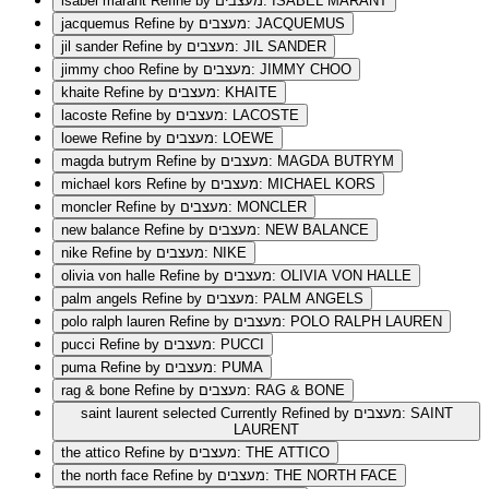
Refine by מעצבים: ISABEL MARANT
isabel marant
Refine by מעצבים: JACQUEMUS
jacquemus
Refine by מעצבים: JIL SANDER
jil sander
Refine by מעצבים: JIMMY CHOO
jimmy choo
Refine by מעצבים: KHAITE
khaite
Refine by מעצבים: LACOSTE
lacoste
Refine by מעצבים: LOEWE
loewe
Refine by מעצבים: MAGDA BUTRYM
magda butrym
Refine by מעצבים: MICHAEL KORS
michael kors
Refine by מעצבים: MONCLER
moncler
Refine by מעצבים: NEW BALANCE
new balance
Refine by מעצבים: NIKE
nike
Refine by מעצבים: OLIVIA VON HALLE
olivia von halle
Refine by מעצבים: PALM ANGELS
palm angels
Refine by מעצבים: POLO RALPH LAUREN
polo ralph lauren
Refine by מעצבים: PUCCI
pucci
Refine by מעצבים: PUMA
puma
Refine by מעצבים: RAG & BONE
rag & bone
selected Currently Refined by מעצבים: SAINT
saint laurent
LAURENT
Refine by מעצבים: THE ATTICO
the attico
Refine by מעצבים: THE NORTH FACE
the north face