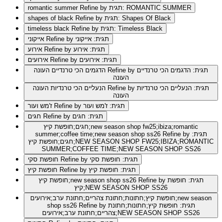
Refine by תגית: ROMANTIC SUMMER
romantic summer
Refine by תגית: Shapes Of Black
shapes of black
Refine by תגית: Timeless Black
timeless black
Refine by תגית: אייקוני
אייקוני
Refine by תגית: אירוע
אירוע
Refine by תגית: אירועים
אירועים
Refine by תגית: הדגמים הכי טרנדיים
הדגמים הכי טרנדיים העונה
העונה
Refine by תגית: הנעליים הכי טרנדיות
הנעליים הכי טרנדיות העונה
העונה
Refine by תגית: ז'מש ועור
ז'מש ועור
Refine by תגית: חגים
חגים
חגים;חופשת קיץ;new season shop fw25;ibiza;romantic
Refine by תגית:
summer;coffee time;new season shop ss26
חגים;חופשת קיץ;NEW SEASON SHOP FW25;IBIZA;ROMANTIC
SUMMER;COFFEE TIME;NEW SEASON SHOP SS26
Refine by תגית: חופשת סקי
חופשת סקי
Refine by תגית: חופשת קיץ
חופשת קיץ
Refine by תגית: חופשת
חופשת קיץ;new season shop ss26
קיץ;NEW SEASON SHOP SS26
חופשת קיץ;חתונות;חתונת צהריים;חתונת ערב;אירועים;new season
Refine by תגית: חופשת קיץ;חתונות;חתונת
shop ss26
צהריים;חתונת ערב;אירועים;NEW SEASON SHOP SS26