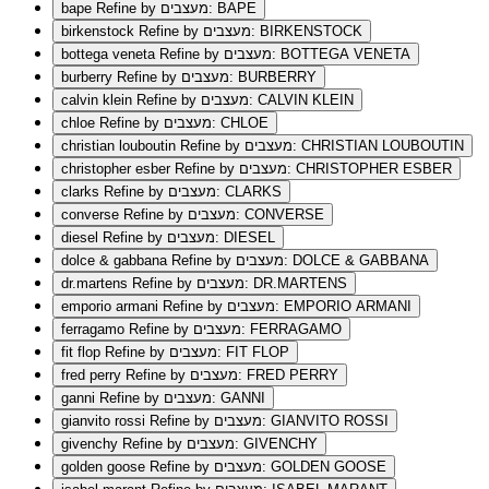
Refine by מעצבים: BAPE
bape
Refine by מעצבים: BIRKENSTOCK
birkenstock
Refine by מעצבים: BOTTEGA VENETA
bottega veneta
Refine by מעצבים: BURBERRY
burberry
Refine by מעצבים: CALVIN KLEIN
calvin klein
Refine by מעצבים: CHLOE
chloe
Refine by מעצבים: CHRISTIAN LOUBOUTIN
christian louboutin
Refine by מעצבים: CHRISTOPHER ESBER
christopher esber
Refine by מעצבים: CLARKS
clarks
Refine by מעצבים: CONVERSE
converse
Refine by מעצבים: DIESEL
diesel
Refine by מעצבים: DOLCE & GABBANA
dolce & gabbana
Refine by מעצבים: DR.MARTENS
dr.martens
Refine by מעצבים: EMPORIO ARMANI
emporio armani
Refine by מעצבים: FERRAGAMO
ferragamo
Refine by מעצבים: FIT FLOP
fit flop
Refine by מעצבים: FRED PERRY
fred perry
Refine by מעצבים: GANNI
ganni
Refine by מעצבים: GIANVITO ROSSI
gianvito rossi
Refine by מעצבים: GIVENCHY
givenchy
Refine by מעצבים: GOLDEN GOOSE
golden goose