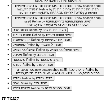
SS26;מנימליסטי ומדויק;חופשת קיץ
חתונות;חתונת צהריים;חתונת ערב;ערב;אירועים;new season shop
Refine by תגית: חתונות;חתונת צהריים;חתונת
fw25;חופשת קיץ
ערב;ערב;אירועים;NEW SEASON SHOP FW25;חופשת קיץ
חתונות;חתונת צהריים;חתונת ערב;ערב;אירועים;new season shop
Refine by תגית: חתונות;חתונת צהריים;חתונת
ss26
ערב;ערב;אירועים;NEW SEASON SHOP SS26
Refine by תגית: חתונת ערב
חתונת ערב
Refine by תגית: חתונת צהריים
חתונת צהריים
Refine by תגית: יום העצמאות
יום העצמאות
Refine by תגית: לוגומאניה
לוגומאניה
Refine by תגית: מנימליסטי ומדויק
מנימליסטי ומדויק
Refine by תגית: מסיבה
מסיבה
Refine by תגית: סילבסטר
סילבסטר
Refine by תגית: ספורט
ספורט
Refine by
ספורט;עבודה;new season shop ss25;פריטים לכלה
תגית: ספורט;עבודה;NEW SEASON SHOP SS25;פריטים לכלה
Refine by תגית: עבודה
עבודה
Refine by תגית: ערב
ערב
Refine by תגית: פריטים לכלה
פריטים לכלה
קטגוריה