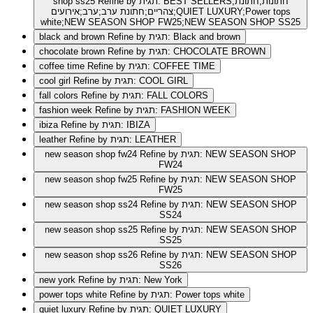
Refine by תגית: BEST SELLERS;חתונות;חתונת
shop ss25
צהריים;חתונת ערב;ערב;אירועים;QUIET LUXURY;Power tops
white;NEW SEASON SHOP FW25;NEW SEASON SHOP SS25
Refine by תגית: Black and brown
black and brown
Refine by תגית: CHOCOLATE BROWN
chocolate brown
Refine by תגית: COFFEE TIME
coffee time
Refine by תגית: COOL GIRL
cool girl
Refine by תגית: FALL COLORS
fall colors
Refine by תגית: FASHION WEEK
fashion week
Refine by תגית: IBIZA
ibiza
Refine by תגית: LEATHER
leather
Refine by תגית: NEW SEASON SHOP
new season shop fw24
FW24
Refine by תגית: NEW SEASON SHOP
new season shop fw25
FW25
Refine by תגית: NEW SEASON SHOP
new season shop ss24
SS24
Refine by תגית: NEW SEASON SHOP
new season shop ss25
SS25
Refine by תגית: NEW SEASON SHOP
new season shop ss26
SS26
Refine by תגית: New York
new york
Refine by תגית: Power tops white
power tops white
Refine by תגית: QUIET LUXURY
quiet luxury