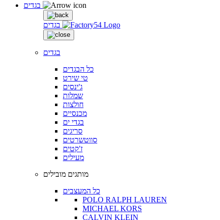
בגדים
בגדים
בגדים
כל הבגדים
טי שירט
ג'ינסים
שמלות
חולצות
מכנסיים
בגדי ים
סריגים
סווטשרטים
ז'קטים
מעילים
מותגים מובילים
כל המעצבים
POLO RALPH LAUREN
MICHAEL KORS
CALVIN KLEIN