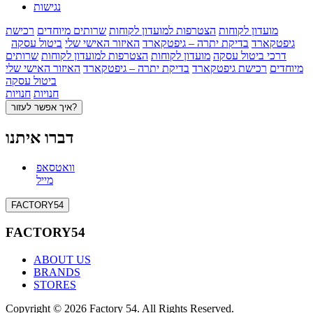
נגישות
מועדון לקוחות
הצטרפות למועדון לקוחות
שרותים מיוחדים
רכישת
גיפטקארד
בדיקת יתרה – גיפטקארד
האיזור האישי שלי
ביטול עסקה
דרכי ביטול עסקה
מועדון לקוחות
הצטרפות למועדון לקוחות
שרותים
מיוחדים
רכישת גיפטקארד
בדיקת יתרה – גיפטקארד
האיזור האישי שלי
ביטול עסקה
חנויות
חנויות
איך אפשר לעזור?
דברו איתנו
וואטסאפ
מייל
FACTORY54
FACTORY54
ABOUT US
BRANDS
STORES
Copyright © 2026 Factory 54. All Rights Reserved.