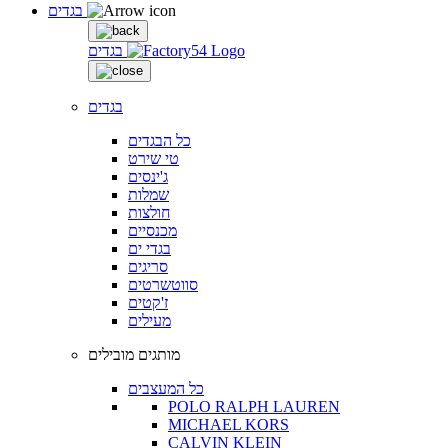
בגדים
בגדים
בגדים
כל הבגדים
טי שירט
ג'ינסים
שמלות
חולצות
מכנסיים
בגדי ים
סריגים
סווטשרטים
ז'קטים
מעילים
מותגים מובילים
כל המעצבים
POLO RALPH LAUREN
MICHAEL KORS
CALVIN KLEIN