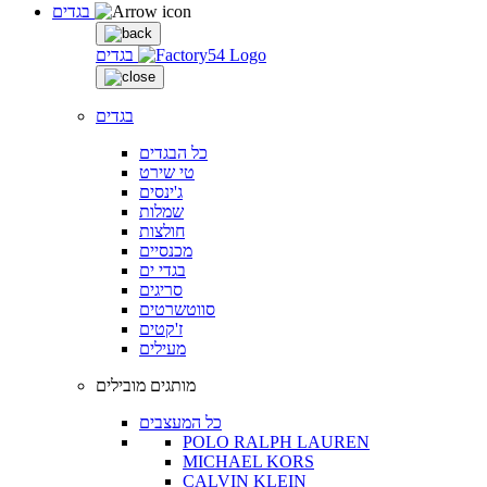
בגדים
בגדים
בגדים
כל הבגדים
טי שירט
ג'ינסים
שמלות
חולצות
מכנסיים
בגדי ים
סריגים
סווטשרטים
ז'קטים
מעילים
מותגים מובילים
כל המעצבים
POLO RALPH LAUREN
MICHAEL KORS
CALVIN KLEIN