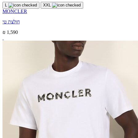
L
XXL
MONCLER
חולצת טי
₪ 1,590