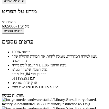
מידע על הפריט
מידע על הפריט
חולצת טי
מק"ט
602903371
פרטים נוספים
פרטים נוספים
100% כותנה
נאמן למידה המקורית, מומלץ לקחת את המידה הרגילה שלך
גזרה ישרה
הדוגמן לובש מידה L גובה הדוגמן 1.86
נציג רשמי: אלשרד בע"מ
דרך בן צבי 84, תל אביב
ח.פ 511199291
ארץ יצור: טורקיה
שם ספק: INDUSTRIES S.P.A
הוראות כביסה: