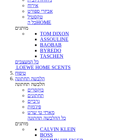
אירוח
אביזרי ספורט
טקסטיל
כל הHOME
מותגים
TOM DIXON
ASSOULINE
BAOBAB
BYREDO
TASCHEN
כל המעצבים
LOEWE HOME SCENTS
טיפוח
הלבשה תחתונה
הלבשה תחתונה
בוקסרים
תחתונים
גרביים
פיג'מות
מארזי טי שרט
כל ההלבשה תחתונה
מותגים
CALVIN KLEIN
BOSS