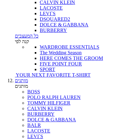
CALVIN KLEIN
LACOSTE
LEVI`S
DSQUARED2
DOLCE & GABBANA
BURBERRY
כל המעצבים
קנה לפי
WARDROBE ESSENTIALS
The Wedding Season
HERE COMES THE GROOM
FIVE POINT FOUR
SPORT
YOUR NEXT FAVORITE T-SHIRT
מותגים
מותגים
BOSS
POLO RALPH LAUREN
TOMMY HILFIGER
CALVIN KLEIN
BURBERRY
DOLCE & GABBANA
BALR
LACOSTE
LEVI`S