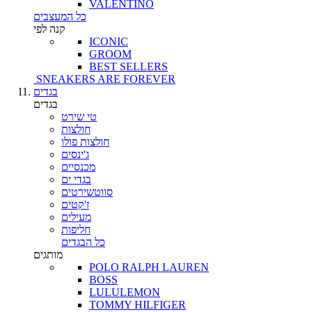
VALENTINO
כל המעצבים
קנה לפי
ICONIC
GROOM
BEST SELLERS
SNEAKERS ARE FOREVER
בגדים
בגדים
טי שירט
חולצות
חולצות פולו
ג'ינסים
מכנסיים
בגדי ים
סווטשירטים
ז'קטים
מעילים
חליפות
כל הבגדים
מותגים
POLO RALPH LAUREN
BOSS
LULULEMON
TOMMY HILFIGER