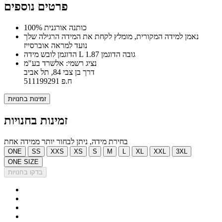
פרטים נוספים
100% כותנה אורגנית
נאמן למידה המקורית, מומלץ לקחת את המידה הרגילה שלך
נועד למראה אוברסייז
הדוגמן לובש מידה L גובה הדוגמן 1.87
נציג רשמי: אלשרד בע"מ
דרך בן צבי 84, תל אביב
ח.פ 511199291
זמינות בחנויות
זמינות בחנויות
בחירת מידה, ניתן לבחור יותר ממידה אחת
ONE
SS
XXS
XS
S
M
L
XL
XXL
3XL
ONE SIZE
בדקו בחנויות