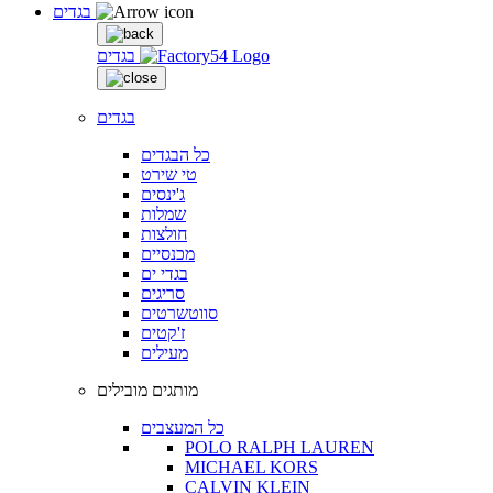
בגדים
בגדים
בגדים
כל הבגדים
טי שירט
ג'ינסים
שמלות
חולצות
מכנסיים
בגדי ים
סריגים
סווטשרטים
ז'קטים
מעילים
מותגים מובילים
כל המעצבים
POLO RALPH LAUREN
MICHAEL KORS
CALVIN KLEIN