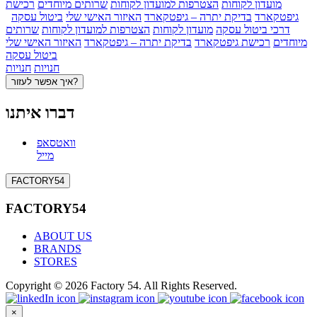
מועדון לקוחות
הצטרפות למועדון לקוחות
שרותים מיוחדים
רכישת
גיפטקארד
בדיקת יתרה – גיפטקארד
האיזור האישי שלי
ביטול עסקה
דרכי ביטול עסקה
מועדון לקוחות
הצטרפות למועדון לקוחות
שרותים
מיוחדים
רכישת גיפטקארד
בדיקת יתרה – גיפטקארד
האיזור האישי שלי
ביטול עסקה
חנויות
חנויות
איך אפשר לעזור?
דברו איתנו
וואטסאפ
מייל
FACTORY54
FACTORY54
ABOUT US
BRANDS
STORES
Copyright © 2026 Factory 54. All Rights Reserved.
×