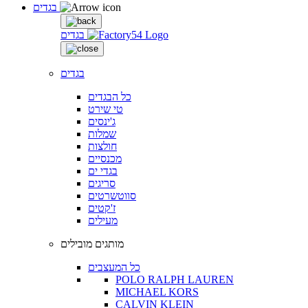
בגדים
בגדים
בגדים
כל הבגדים
טי שירט
ג'ינסים
שמלות
חולצות
מכנסיים
בגדי ים
סריגים
סווטשרטים
ז'קטים
מעילים
מותגים מובילים
כל המעצבים
POLO RALPH LAUREN
MICHAEL KORS
CALVIN KLEIN