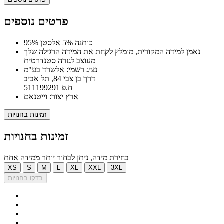
פרטים נוספים
95% כותנה 5% אלסטן
נאמן למידה המקורית, מומלץ לקחת את המידה הרגילה שלך
מעוצב לגזרה סטנדרטית
נציג רשמי: אלשרד בע"מ
דרך בן צבי 84, תל אביב
ח.פ 511199291
ארץ יצור: וייטנאם
זמינות בחנויות
זמינות בחנויות
בחירת מידה, ניתן לבחור יותר ממידה אחת
XS
S
M
L
XL
XXL
3XL
בדקו בחנויות