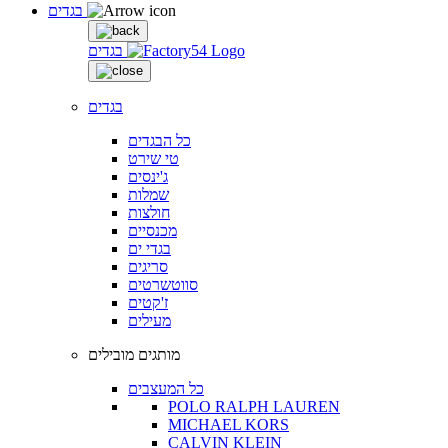
בגדים
בגדים
בגדים
כל הבגדים
טי שירט
ג'ינסים
שמלות
חולצות
מכנסיים
בגדי ים
סריגים
סווטשרטים
ז'קטים
מעילים
מותגים מובילים
כל המעצבים
POLO RALPH LAUREN
MICHAEL KORS
CALVIN KLEIN