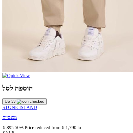
הוספה לסל
US 33
STONE ISLAND
מכנסיים
₪ 895
50%
Price reduced from
₪ 1,790
to
SALE