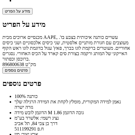
מידע על הפריט
מידע על הפריט
מכנסיים ארוכים מבית AAPE, עשויים כותנה איכותית בצבע בז'.
מעוצבים עם חגורת מותניים אלסטית, שני כיסים אלכסוניים ושני כיסים
אחוריים. מעוטרים ברקמת לוגו בברך, פאץ' עגול בדוגמת לוגו ראש הקוף
האייקוני של המותג ורקמה בצורת סים קארד על הכיס האחורי. נסגרים
ברוכסן וכפתור.
מק"ט
896800638
פרטים נוספים
פרטים נוספים
100% כותנה
נאמן למידה המקורית, מומלץ לקחת את המידה הרגילה שלך
גזרה ישרה
הדוגמן לובש מידה M גובה הדוגמן 1.86
נציג רשמי: אלשרד בע"מ
דרך בן צבי 84, תל אביב
ח.פ 511199291
ארץ יצור: סין