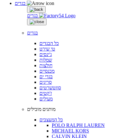
בגדים
בגדים
בגדים
כל הבגדים
טי שירט
ג'ינסים
שמלות
חולצות
מכנסיים
בגדי ים
סריגים
סווטשרטים
ז'קטים
מעילים
מותגים מובילים
כל המעצבים
POLO RALPH LAUREN
MICHAEL KORS
CALVIN KLEIN