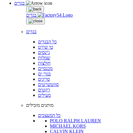
בגדים
בגדים
בגדים
כל הבגדים
טי שירט
ג'ינסים
שמלות
חולצות
מכנסיים
בגדי ים
סריגים
סווטשרטים
ז'קטים
מעילים
מותגים מובילים
כל המעצבים
POLO RALPH LAUREN
MICHAEL KORS
CALVIN KLEIN