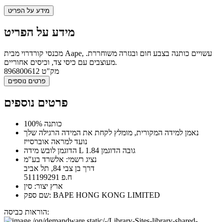
מידע על הפריט
מידע על הפריט
מכנסי קורדרוי מבית Aape, עשויים כותנה בצבע חום ובגזרה משוחררת.
מעוצבים עם כיסי צד, וכיסים אחוריים.
מק"ט
896800612
פרטים נוספים
פרטים נוספים
100% כותנה
נאמן למידה המקורית, מומלץ לקחת את המידה הרגילה שלך
נועד למראה אוברסייז
הדוגמן לובש מידה L גובה הדוגמן 1.84
נציג רשמי: אלשרד בע"מ
דרך בן צבי 84, תל אביב
ח.פ 511199291
ארץ יצור: סין
שם ספק: BAPE HONG KONG LIMITED
הוראות כביסה: