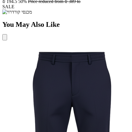
₪ 194.5
50%
Price reduced from
₪ 389
to
SALE
You May Also Like