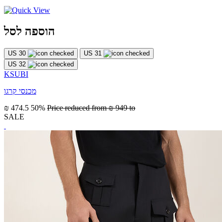
הוספה לסל
US 30
US 31
US 32
KSUBI
מכנסי קרגו
₪ 474.5
50%
Price reduced from
₪ 949
to
SALE