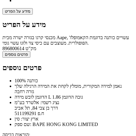
מידע על הפריט
מידע על הפריט
מכנסי קרגו בגזרה ישרה מבית Aape, עשויים כותנה בדוגמת הקאמופלז'
הפופולרית. מעוצבים עם כיסי צד ולוגו עשוי גומי.
מק"ט
896800614
פרטים נוספים
פרטים נוספים
100% כותנה
נאמן למידה המקורית, מומלץ לקחת את המידה הרגילה שלך
גזרה רחבה
הדוגמן לובש מידה L גובה הדוגמן 1.86
נציג רשמי: אלשרד בע"מ
דרך בן צבי 84, תל אביב
ח.פ 511199291
ארץ יצור: סין
שם ספק: BAPE HONG KONG LIMITED
הוראות כביסה: