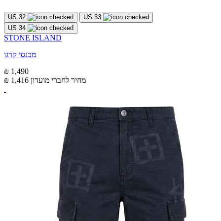
US 32
US 33
US 34
STONE ISLAND
מכנסי קרגו
₪ 1,490
מחיר לחברי מועדון
₪ 1,416