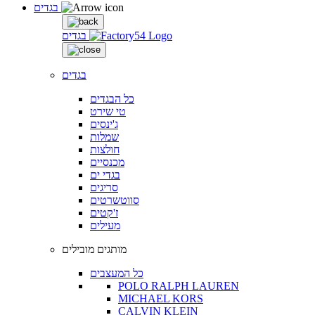
בגדים
בגדים
בגדים
כל הבגדים
טי שירט
ג'ינסים
שמלות
חולצות
מכנסיים
בגדי ים
סריגים
סווטשרטים
ז'קטים
מעילים
מותגים מובילים
כל המעצבים
POLO RALPH LAUREN
MICHAEL KORS
CALVIN KLEIN