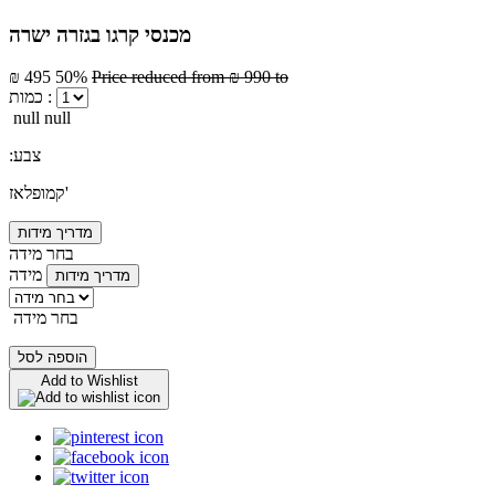
מכנסי קרגו בגזרה ישרה
₪ 495
50%
Price reduced from
₪ 990
to
כמות :
null null
:צבע
קמופלאז'
מדריך מידות
בחר מידה
מידה
מדריך מידות
בחר מידה
הוספה לסל
Add to Wishlist